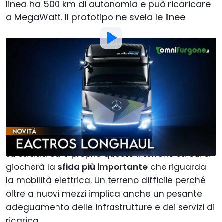
linea ha 500 km di autonomia e può ricaricare
a MegaWatt. Il prototipo ne svela le linee
Di
:
Francesco Stazi
19 Set 2022
alle
13:00
Aggiungi Motor1.com alle
fonti preferite su Google
Il trasporto pesante a lungo raggio è il
segmento più impegnativo del trasporto merci
su strada ed è proprio questo il terreno su cui si
giocherà la
sfida più importante
che riguarda
la mobilità elettrica. Un terreno difficile perché
oltre a nuovi mezzi implica anche un pesante
adeguamento delle infrastrutture e dei servizi di
ricarica.