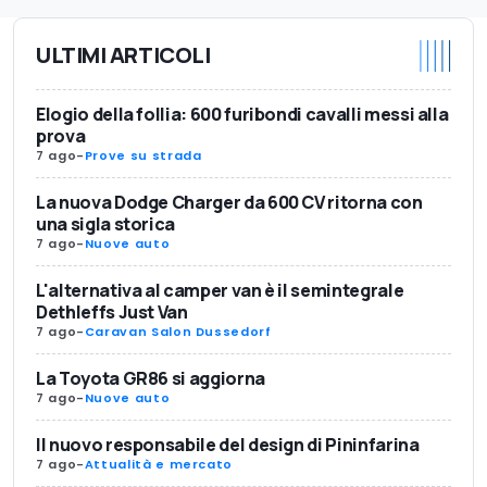
ULTIMI ARTICOLI
Elogio della follia: 600 furibondi cavalli messi alla
prova
7 ago
-
Prove su strada
La nuova Dodge Charger da 600 CV ritorna con
una sigla storica
7 ago
-
Nuove auto
L'alternativa al camper van è il semintegrale
Dethleffs Just Van
7 ago
-
Caravan Salon Dussedorf
La Toyota GR86 si aggiorna
7 ago
-
Nuove auto
Il nuovo responsabile del design di Pininfarina
7 ago
-
Attualità e mercato