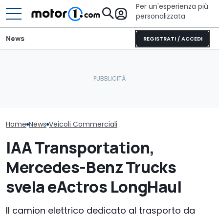
Per un'esperienza più
personalizzata
News
REGISTRATI / ACCEDI
Il camper da 2,2 milioni di
Elogio della follia: 600
euro ha anche l'auto
furibondi cavalli messi
Isuzu Generati
d’epoca in garage
alla prova
coppia e sicur
Home
News
Veicoli Commerciali
IAA Transportation,
Mercedes-Benz Trucks
svela eActros LongHaul
Il camion elettrico dedicato al trasporto da