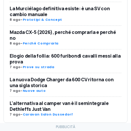
La Murciélago definitiva esiste: è una SV con
cambio manuale
8 ago
-
Prototipi & Concept
Mazda CX-5 (2026), perché comprarla e perché
no
8 ago
-
Perché Comprarla
Elogio della follia: 600 furibondi cavalli messi alla
prova
7 ago
-
Prove su strada
La nuova Dodge Charger da 600 CV ritorna con
una sigla storica
7 ago
-
Nuove auto
L'alternativa al camper van è il semintegrale
Dethleffs Just Van
7 ago
-
Caravan Salon Dussedorf