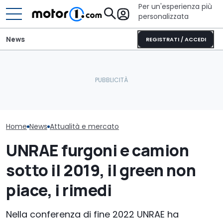
Per un'esperienza più
personalizzata
News
REGISTRATI / ACCEDI
Cosa si prova oggi a
È arrivato il 
Il nuovo responsabile del
guidare una Mini One del
far pagare il 
design di Pininfarina
2002
alle auto elet
Home
News
Attualità e mercato
UNRAE furgoni e camion
sotto il 2019, il green non
piace, i rimedi
Nella conferenza di fine 2022 UNRAE ha