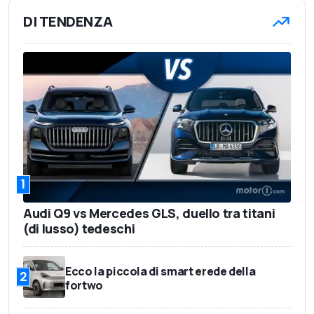
DI TENDENZA
1
Audi Q9 vs Mercedes GLS, duello tra titani
(di lusso) tedeschi
Ecco la piccola di smart erede della
2
fortwo