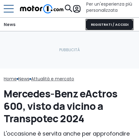
Per un'esperienza più
personalizzata
News
REGISTRATI / ACCEDI
Il camper da 2,2 milioni di
La Ford Musta
euro ha anche l'auto
Ecco la piccola di smart
porte potrebb
d’epoca in garage
erede della fortwo
davvero
Home
News
Attualità e mercato
Mercedes-Benz eActros
600, visto da vicino a
Transpotec 2024
L'occasione è servita anche per approfondire