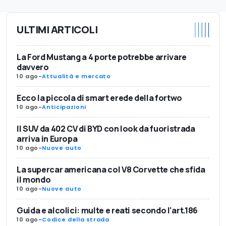
ULTIMI ARTICOLI
La Ford Mustang a 4 porte potrebbe arrivare
davvero
10 ago
-
Attualità e mercato
Ecco la piccola di smart erede della fortwo
10 ago
-
Anticipazioni
Il SUV da 402 CV di BYD con look da fuoristrada
arriva in Europa
10 ago
-
Nuove auto
La supercar americana col V8 Corvette che sfida
il mondo
10 ago
-
Nuove auto
Guida e alcolici: multe e reati secondo l'art.186
10 ago
-
Codice della strada