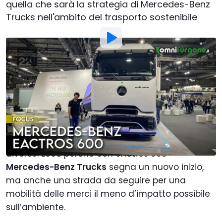
quella che sarà la strategia di Mercedes-Benz
Trucks nell'ambito del trasporto sostenibile
Di
:
Francesco Stazi
6 Giu 2024
alle
18:00
Aggiungi Motor1.com alle
fonti preferite su Google
La Stella anche nei Camion è sempre servita per
indirizzarci versa qualcosa di nuovo e magari di
diverso. Ecco perché con eActros 600
Mercedes-Benz Trucks
segna un nuovo inizio,
ma anche una strada da seguire per una
mobilità delle merci il meno d’impatto possibile
sull’ambiente.