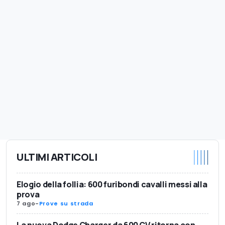
ULTIMI ARTICOLI
Elogio della follia: 600 furibondi cavalli messi alla
prova
7 ago
-
Prove su strada
La nuova Dodge Charger da 600 CV ritorna con