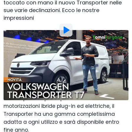
toccato con mano il nuovo Transporter nelle
sue varie declinazioni. Ecco le nostre
impressioni
Foto di:
Motor1.com
Di
:
Alberto Carmone
16 Set 2024
alle
09:00
Aggiungi Motor1.com alle
fonti preferite su Google
Il
Volkswagen Transporter
è più versatile che
mai. Disponibile per la prima volta anche nelle
motorizzazioni ibride plug-in ed elettriche, il
Transporter ha una gamma completissima
adatta a ogni utilizzo e sarà disponibile entro
fine anno.