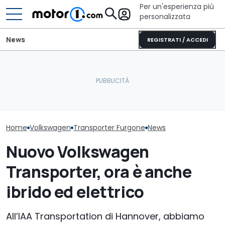
Per un'esperienza più
personalizzata
News
REGISTRATI / ACCEDI
Perché le auto moderne
Elogio della follia: 600
Volkswagen riv
restano più fresche
furibondi cavalli messi
Fantacalcio c
anche sotto il sole
alla prova
funzioni
Home
Volkswagen
Transporter Furgone
News
Nuovo Volkswagen
Transporter, ora è anche
ibrido ed elettrico
All’IAA Transportation di Hannover, abbiamo