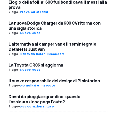
Elogio della follia: 600 furibondi cavalli messi alla
prova
7 ago
-
Prove su strada
La nuova Dodge Charger da 600 CV ritorna con
una sigla storica
7 ago
-
Nuove auto
L'alternativa al camper van è il semintegrale
Dethleffs Just Van
7 ago
-
Caravan Salon Dussedorf
La Toyota GR86 si aggiorna
7 ago
-
Nuove auto
Il nuovo responsabile del design di Pininfarina
7 ago
-
Attualità e mercato
Danni da pioggia e grandine, quando
l’assicurazione paga l’auto?
7 ago
-
Assicurazione Auto