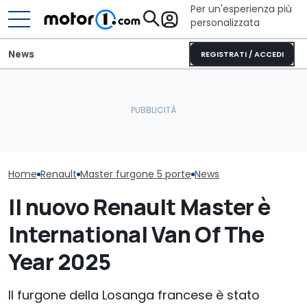
Per un'esperienza più
personalizzata
News
REGISTRATI / ACCEDI
Perché le auto moderne
Elogio della follia: 600
Renault, la sfi
restano più fresche
furibondi cavalli messi
rendere la sos
anche sotto il sole
alla prova
desiderabile
Home
Renault
Master furgone 5 porte
News
Il nuovo Renault Master è
International Van Of The
Year 2025
Il furgone della Losanga francese è stato