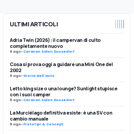
ULTIMI ARTICOLI
Adria Twin (2026): il campervan di culto
completamente nuovo
9 ago
-
Caravan Salon Dussedorf
Cosa si prova oggi a guidare una Mini One del
2002
9 ago
-
Storia dell'auto
Letto king size o una lounge? Sunlight stupisce
con i suoi camper
8 ago
-
Caravan Salon Dussedorf
La Murciélago definitiva esiste: è una SV con
cambio manuale
8 ago
-
Prototipi & Concept