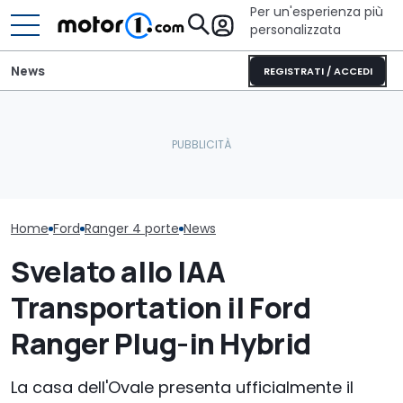
Per un'esperienza più
personalizzata
News
REGISTRATI / ACCEDI
Letto king size o una
lounge? Sunlight
Adria Twin (2026): il
Il nuovo pick-u
stupisce con i suoi
campervan di culto
costerà meno 
camper
completamente nuovo
euro
Home
Ford
Ranger 4 porte
News
Svelato allo IAA
Transportation il Ford
Ranger Plug-in Hybrid
La casa dell'Ovale presenta ufficialmente il