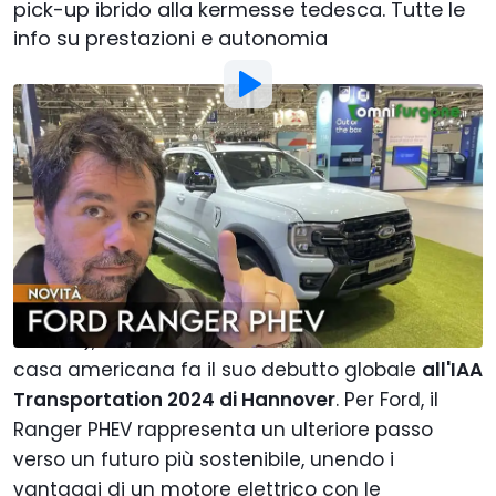
pick-up ibrido alla kermesse tedesca. Tutte le
info su prestazioni e autonomia
Foto di:
Motor1.com
Di
: Francesco Stazi
Pubblicato da
:
Francesco Stazi
18 Set 2024
alle
16:00
Aggiungi Motor1.com alle
fonti preferite su Google
Il
Ford Ranger PHEV
(Plug-in Hybrid Electric
Vehicle), annunciato ormai un anno fa dalla
casa americana fa il suo debutto globale
all'IAA
Transportation 2024 di Hannover
. Per Ford, il
Ranger PHEV rappresenta un ulteriore passo
verso un futuro più sostenibile, unendo i
vantaggi di un motore elettrico con le