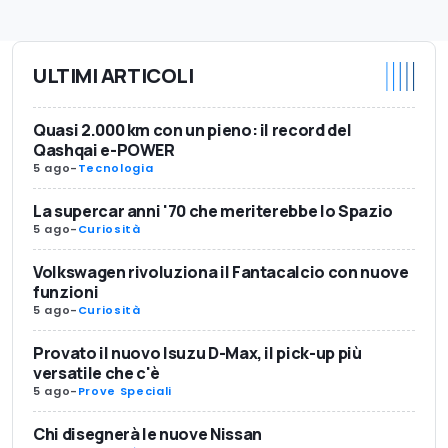
ULTIMI ARTICOLI
Quasi 2.000 km con un pieno: il record del
Qashqai e-POWER
5 ago
-
Tecnologia
La supercar anni '70 che meriterebbe lo Spazio
5 ago
-
Curiosità
Volkswagen rivoluziona il Fantacalcio con nuove
funzioni
5 ago
-
Curiosità
Provato il nuovo Isuzu D-Max, il pick-up più
versatile che c'è
5 ago
-
Prove Speciali
Chi disegnerà le nuove Nissan