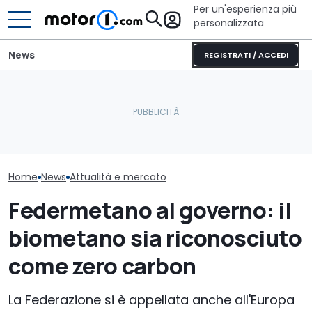
Per un'esperienza più
personalizzata
News
REGISTRATI / ACCEDI
Quasi 2.000 km con un
Chi disegnerà le nuove
pieno: il record del
Accise gasolio
Nissan
Qashqai e-POWER
taglio fino al 
Home
News
Attualità e mercato
Federmetano al governo: il
biometano sia riconosciuto
come zero carbon
La Federazione si è appellata anche all'Europa