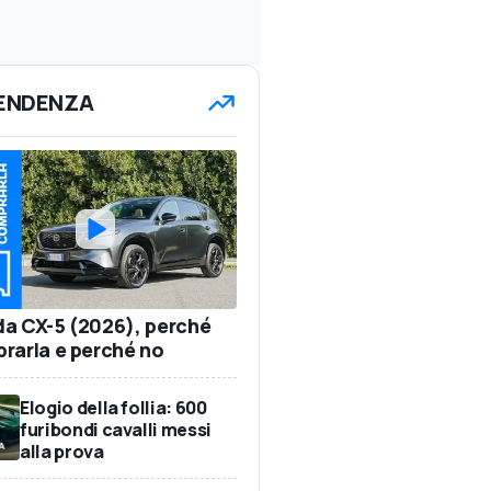
TENDENZA
a CX-5 (2026), perché
rarla e perché no
Elogio della follia: 600
furibondi cavalli messi
alla prova