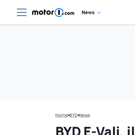
News
Home
BYD
News
BYD E-Vali, i