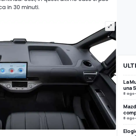
ca in 30 minuti.
ULT
La Mu
una 
8 ago
Mazda
compr
8 ago
Elogi