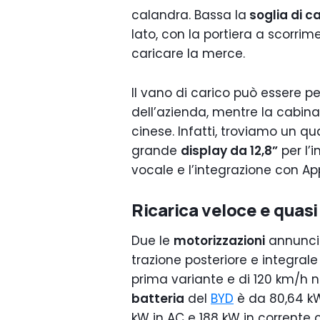
calandra. Bassa la
soglia di c
lato, con la portiera a scorri
caricare la merce.
Il vano di carico può essere p
dell’azienda, mentre la cabina 
cinese. Infatti, troviamo un qu
grande
display da 12,8”
per l’
vocale e l’integrazione con Ap
Ricarica veloce e quasi 
Due le
motorizzazioni
annunci
trazione posteriore e integra
prima variante e di 120 km/h ne
batteria
del
BYD
è da 80,64 kWh
kW in AC e 188 kW in corrente c