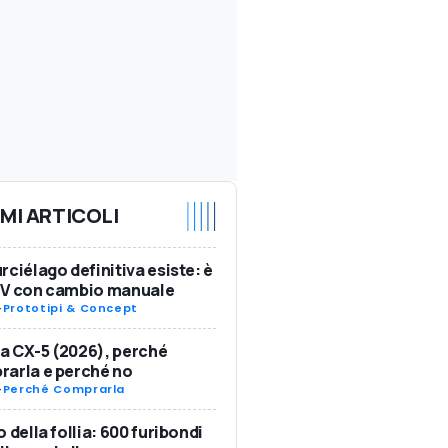
IMI ARTICOLI
rciélago definitiva esiste: è
SV con cambio manuale
-
Prototipi & Concept
 CX-5 (2026), perché
arla e perché no
-
Perché Comprarla
o della follia: 600 furibondi