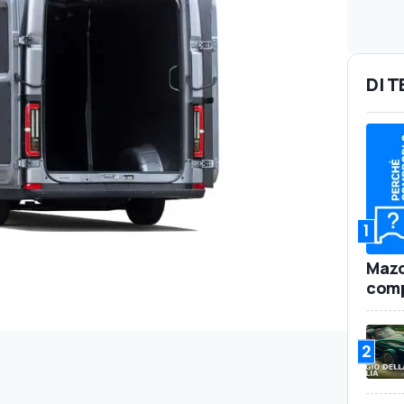
DI 
1
Mazd
comp
2