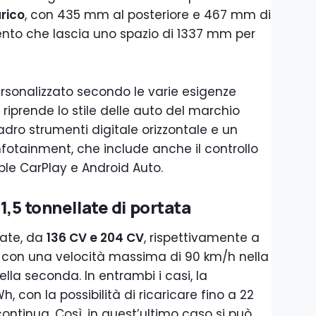
arico
, con 435 mm al posteriore e 467 mm di
mento che lascia uno spazio di 1337 mm per
ersonalizzato secondo le varie esigenze
riprende lo stile delle auto del marchio
adro strumenti digitale orizzontale e un
infotainment, che include anche il controllo
ple CarPlay e Android Auto.
1,5 tonnellate di portata
ate, da
136 CV e 204 CV
, rispettivamente a
le con una velocità massima di 90 km/h nella
lla seconda. In entrambi i casi, la
, con la possibilità di ricaricare fino a 22
ontinua. Così, in quest’ultimo caso si può