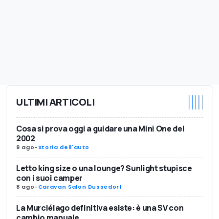
ULTIMI ARTICOLI
Cosa si prova oggi a guidare una Mini One del
2002
9 ago
-
Storia dell'auto
Letto king size o una lounge? Sunlight stupisce
con i suoi camper
8 ago
-
Caravan Salon Dussedorf
La Murciélago definitiva esiste: è una SV con
cambio manuale