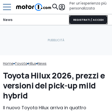
Per un'esperienza più
personalizzata
News
REGISTRATI / ACCEDI
Più sicura e ricca: la
Cosa si prova oggi a
Le prossime T
Toyota GR86 si aggiorna
guidare una Mini One del
saranno ancor
così
2002
efficienti: ec
Home
Toyota
Hilux
News
Toyota Hilux 2026, prezzi e
versioni del pick-up mild
hybrid
Il nuovo Toyota Hilux arriva in quattro