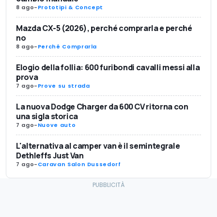
8 ago
-
Prototipi & Concept
Mazda CX-5 (2026), perché comprarla e perché
no
8 ago
-
Perché Comprarla
Elogio della follia: 600 furibondi cavalli messi alla
prova
7 ago
-
Prove su strada
La nuova Dodge Charger da 600 CV ritorna con
una sigla storica
7 ago
-
Nuove auto
L'alternativa al camper van è il semintegrale
Dethleffs Just Van
7 ago
-
Caravan Salon Dussedorf