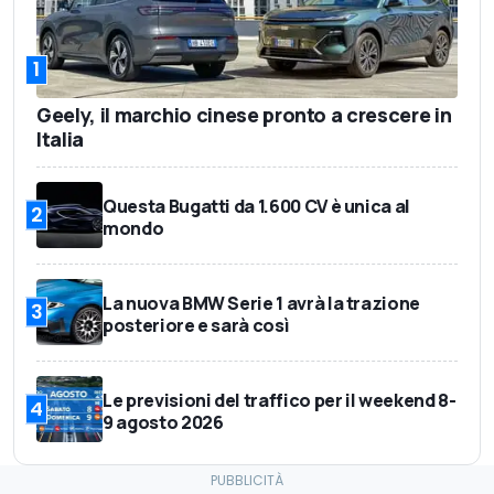
1
Geely, il marchio cinese pronto a crescere in
Italia
Questa Bugatti da 1.600 CV è unica al
2
mondo
La nuova BMW Serie 1 avrà la trazione
3
posteriore e sarà così
Le previsioni del traffico per il weekend 8-
4
9 agosto 2026