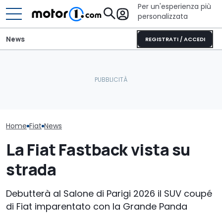
Per un'esperienza più
personalizzata
News
REGISTRATI / ACCEDI
La spider italiana nata
Il nuovo pick-up di Ford
Nuovo dieselg
per conquistare gli Stati
costerà meno di 26.000
Londra porta i
Uniti
euro
alcune case a
Home
Fiat
News
La Fiat Fastback vista su
strada
Debutterà al Salone di Parigi 2026 il SUV coupé
di Fiat imparentato con la Grande Panda