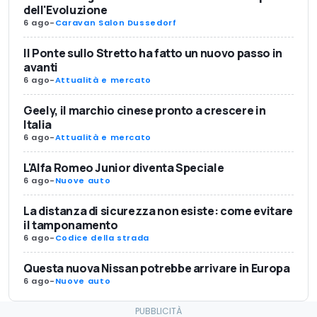
dell'Evoluzione
6 ago
-
Caravan Salon Dussedorf
Il Ponte sullo Stretto ha fatto un nuovo passo in
avanti
6 ago
-
Attualità e mercato
Geely, il marchio cinese pronto a crescere in
Italia
6 ago
-
Attualità e mercato
L'Alfa Romeo Junior diventa Speciale
6 ago
-
Nuove auto
La distanza di sicurezza non esiste: come evitare
il tamponamento
6 ago
-
Codice della strada
Questa nuova Nissan potrebbe arrivare in Europa
6 ago
-
Nuove auto