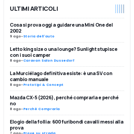
ULTIMI ARTICOLI
Cosa si prova oggi a guidare una Mini One del
2002
9 ago
-
Storia dell'auto
Letto king size o una lounge? Sunlight stupisce
con i suoi camper
8 ago
-
Caravan Salon Dussedorf
La Murciélago definitiva esiste: è una SV con
cambio manuale
8 ago
-
Prototipi & Concept
Mazda CX-5 (2026), perché comprarla e perché
no
8 ago
-
Perché Comprarla
Elogio della follia: 600 furibondi cavalli messi alla
prova
7 ago
-
Prove su strada