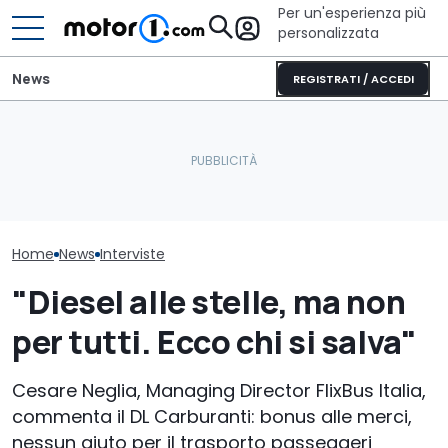
Per un'esperienza più
personalizzata
News
REGISTRATI / ACCEDI
Geely: "Siamo diversi
dagli altri cinesi. Ci
Cosa si prova oggi a
MG: "Alziamo il
scelgono i clienti
guidare una Mini One del
non i prezzi. E 
premium"
2002
residuo..."
Home
News
Interviste
"Diesel alle stelle, ma non
per tutti. Ecco chi si salva"
Cesare Neglia, Managing Director FlixBus Italia,
commenta il DL Carburanti: bonus alle merci,
nessun aiuto per il trasporto passeggeri