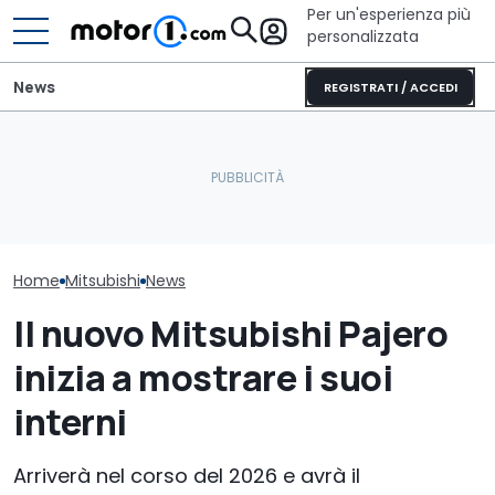
Per un'esperienza più
personalizzata
News
REGISTRATI / ACCEDI
Letto king size o una
lounge? Sunlight
Per le nuove 
Ecco cosa c'è sotto alla
stupisce con i suoi
forse si torner
nuova Mitsubishi Pajero
camper
benzina
Home
Mitsubishi
News
Il nuovo Mitsubishi Pajero
inizia a mostrare i suoi
interni
Arriverà nel corso del 2026 e avrà il