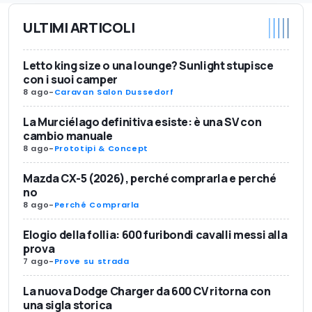
ULTIMI ARTICOLI
Letto king size o una lounge? Sunlight stupisce
con i suoi camper
8 ago
-
Caravan Salon Dussedorf
La Murciélago definitiva esiste: è una SV con
cambio manuale
8 ago
-
Prototipi & Concept
Mazda CX-5 (2026), perché comprarla e perché
no
8 ago
-
Perché Comprarla
Elogio della follia: 600 furibondi cavalli messi alla
prova
7 ago
-
Prove su strada
La nuova Dodge Charger da 600 CV ritorna con
una sigla storica