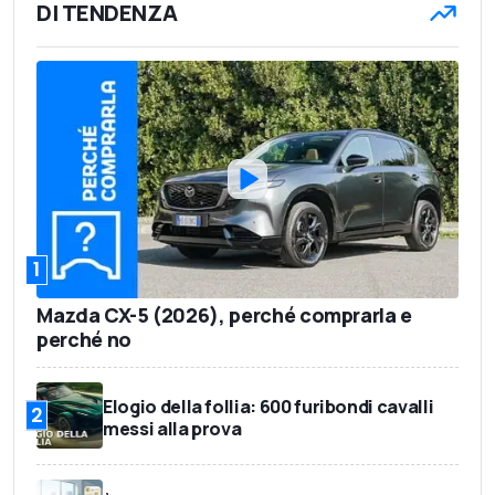
DI TENDENZA
1
Mazda CX-5 (2026), perché comprarla e
perché no
Elogio della follia: 600 furibondi cavalli
2
messi alla prova