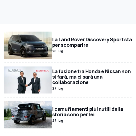
La Land Rover Discovery Sport sta
per scomparire
28 lug
La fusione tra Honda e Nissan non
si farà, ma ci sarà una
collaborazione
27 lug
I camuffamenti più inutili della
storia sono per lei
27 lug