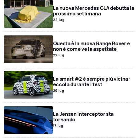
La nuova Mercedes GLA debutta la
prossima settimana
24 lug
Questa è la nuova Range Rover e
non è come ve la aspettate
22 lug
La smart #2 è sempre più vicina:
eccola durante i test
20 lug
La Jensen Interceptor sta
tornando
17 lug