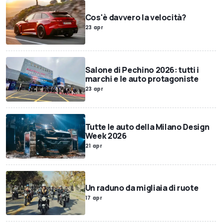
Cos'è davvero la velocità?
23 apr
Salone di Pechino 2026: tutti i
marchi e le auto protagoniste
23 apr
Tutte le auto della Milano Design
Week 2026
21 apr
Un raduno da migliaia di ruote
17 apr