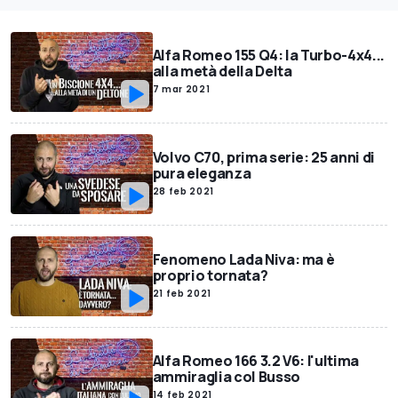
Alfa Romeo 155 Q4: la Turbo-4x4...
alla metà della Delta
7 mar 2021
Volvo C70, prima serie: 25 anni di
pura eleganza
28 feb 2021
Fenomeno Lada Niva: ma è
proprio tornata?
21 feb 2021
Alfa Romeo 166 3.2 V6: l'ultima
ammiraglia col Busso
14 feb 2021