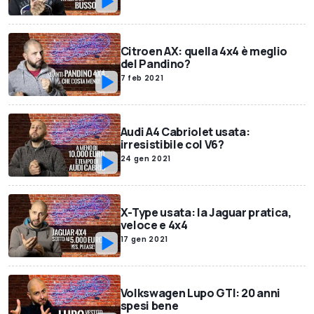
Citroen AX: quella 4x4 è meglio
del Pandino?
7 feb 2021
Audi A4 Cabriolet usata:
irresistibile col V6?
24 gen 2021
X-Type usata: la Jaguar pratica,
veloce e 4x4
17 gen 2021
Volkswagen Lupo GTI: 20 anni
spesi bene