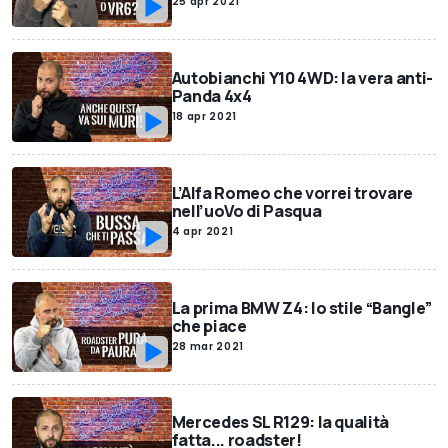
25 apr 2021
Autobianchi Y10 4WD: la vera anti-
Panda 4x4
18 apr 2021
L’Alfa Romeo che vorrei trovare
nell’uoVo di Pasqua
4 apr 2021
La prima BMW Z4: lo stile “Bangle”
che piace
28 mar 2021
Mercedes SL R129: la qualità
fatta... roadster!