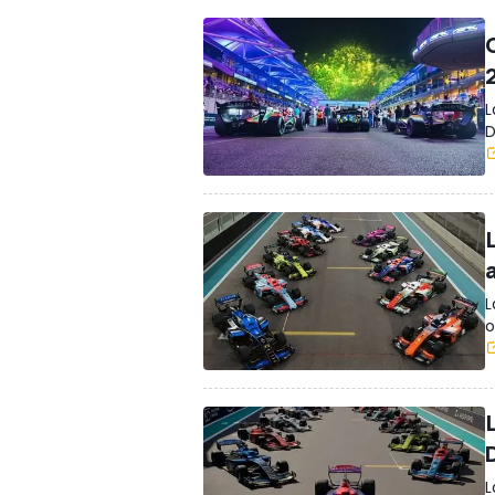
L
D
L
o
L