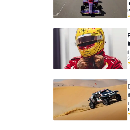
d
p
I
S
D
T
s