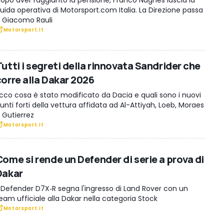
opo aver raggiunto la pensione, Franco Nugnes lascia la
uida operativa di Motorsport.com Italia. La Direzione passa
 Giacomo Rauli
Motorsport.it
utti i segreti della rinnovata Sandrider che
corre alla Dakar 2026
cco cosa è stato modificato da Dacia e quali sono i nuovi
unti forti della vettura affidata ad Al-Attiyah, Loeb, Moraes
 Gutierrez
Motorsport.it
Come si rende un Defender di serie a prova di
Dakar
l Defender D7X‑R segna l'ingresso di Land Rover con un
eam ufficiale alla Dakar nella categoria Stock
Motorsport.it