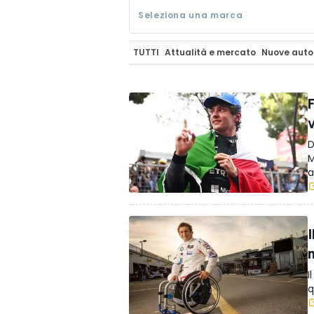
Seleziona una marca
TUTTI
Attualità e mercato
Nuove auto
Auto Aziendali e Flotte
Tempo Libero
S
Prototipi & Concept
Storia dell'auto
T
F
OmniTrattore.it
Accessori
Videogame
v
Le dritte di Andrea
D
M
a
I
I
q