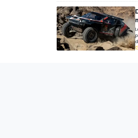
D
L
p
d