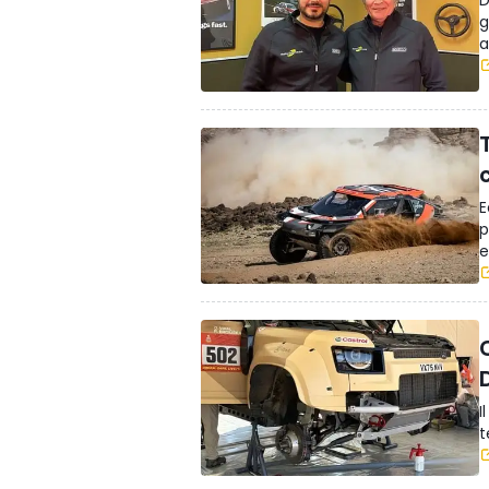
D
g
a
T
E
p
e
I
t