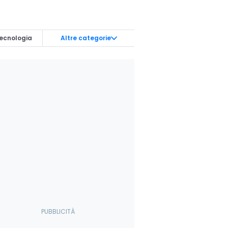
ecnologia
Altre categorie
nterviste
it