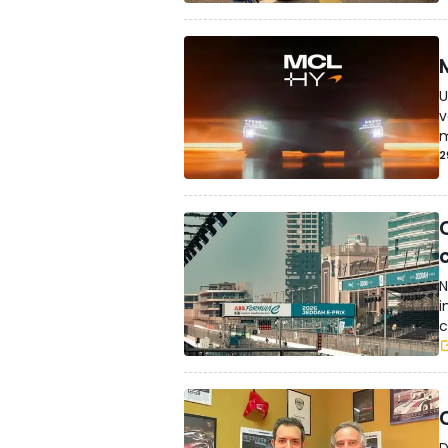
U
v
m
2
N
i
c