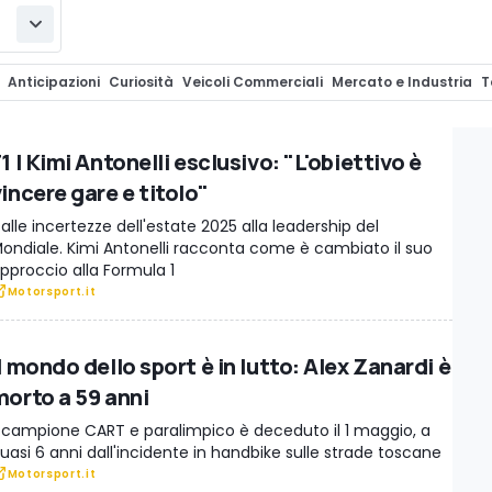
Anticipazioni
Curiosità
Veicoli Commerciali
Mercato e Industria
T
py Foto
Allestimenti ed Equipaggiamenti
Promozioni auto
Design
I
rasporto Pesante
Tuning
Rendering
Eventi
Auto e Storia
InsideEVs.
1 | Kimi Antonelli esclusivo: "L'obiettivo è
Live
Speciali
Motorsport.it
Motorsport Network
Dimensioni auto
incere gare e titolo"
alle incertezze dell'estate 2025 alla leadership del
ondiale. Kimi Antonelli racconta come è cambiato il suo
pproccio alla Formula 1
Motorsport.it
l mondo dello sport è in lutto: Alex Zanardi è
morto a 59 anni
l campione CART e paralimpico è deceduto il 1 maggio, a
uasi 6 anni dall'incidente in handbike sulle strade toscane
Motorsport.it