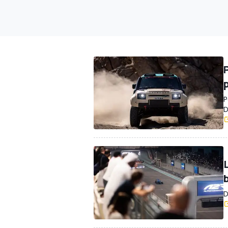
P
P
D
D