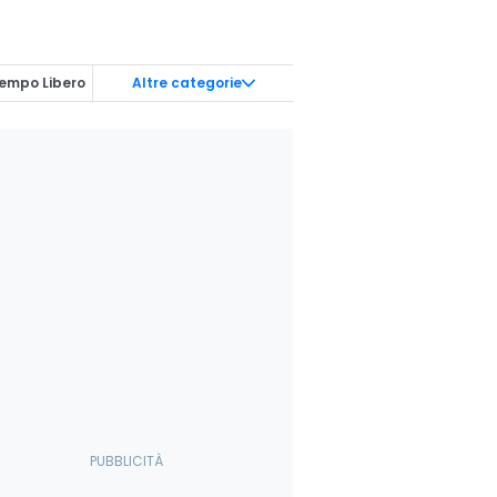
empo Libero
Altre categorie
erviste
it