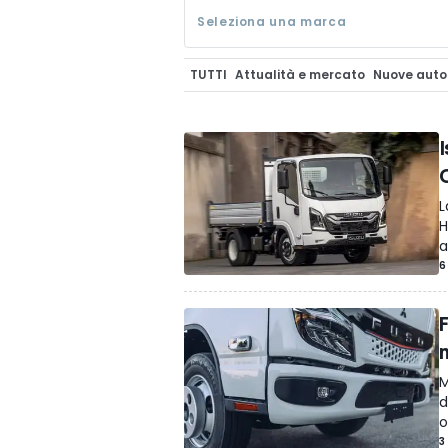
Seleziona una marca
TUTTI
Attualità e mercato
Nuove auto
Tecnologia
Spy Foto
Auto Aziendali e 
Prototipi & Concept
Trasporto Pesant
OmniTrattore.it
Accessori
Videogame
Le dritte di Andrea
L
H
a
6
F
M
d
o
3