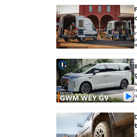
d
I
i
p
1
g
A
m
1
t
C