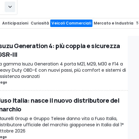
Anticipazioni
Curiosità
Veicoli Commerciali
Mercato e Industria
T
Flotte
Allestimenti ed Equipaggiamenti
Promozioni auto
Design
Int
e
Storia dell'auto
Tuning
Rendering
Eventi
Auto e Storia
InsideEVs.
Isuzu Generation 4: più coppia e sicurezza
Speciali
Live
Motorsport.it
Motorsport Network
Dimensioni auto
GSR-III
a gamma Isuzu Generation 4 porta M21, M29, M30 e F14 a
eavy Duty OBD-E con nuovi passi, più comfort e sistemi di
ssistenza avanzati
 ago
uso Italia: nasce il nuovo distributore del
marchio
aurelli Group e Gruppo Telese danno vita a Fuso Italia,
istributore ufficiale del marchio giapponese in Italia dal 1°
ttobre 2026
 ago