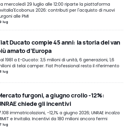
a mercoledì 29 luglio alle 12:00 riparte la piattaforma
nvitalia'Ecobonus 2026: contributi per l'acquisto di nuovi
urgoni alle PMI
9 lug
iat Ducato compie 45 anni: la storia del van
più amato d’Europa
al 1981 a E-Ducato: 3,5 milioni di unità, 6 generazioni, 1,6
ilioni di telai camper. Fiat Professional resta il riferimento
8 lug
Mercato furgoni, a giugno crollo -12%:
UNRAE chiede gli incentivi
7.108 immatricolazioni, -12,1% a giugno 2026; UNRAE incalza
IMIT e Invitalia. Incentivi da 180 milioni ancora fermi
7 lug