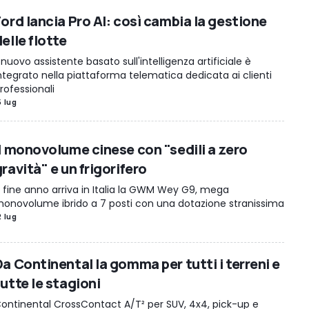
Ford lancia Pro AI: così cambia la gestione
elle flotte
l nuovo assistente basato sull'intelligenza artificiale è
ntegrato nella piattaforma telematica dedicata ai clienti
rofessionali
5 lug
Il monovolume cinese con "sedili a zero
ravità" e un frigorifero
 fine anno arriva in Italia la GWM Wey G9, mega
onovolume ibrido a 7 posti con una dotazione stranissima
2 lug
Da Continental la gomma per tutti i terreni e
utte le stagioni
ontinental CrossContact A/T² per SUV, 4x4, pick-up e