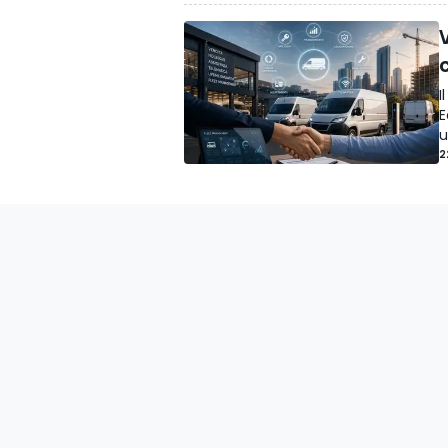
V
I
E
u
2