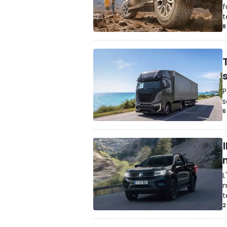
f
t
8
P
s
6
I
L
m
t
2