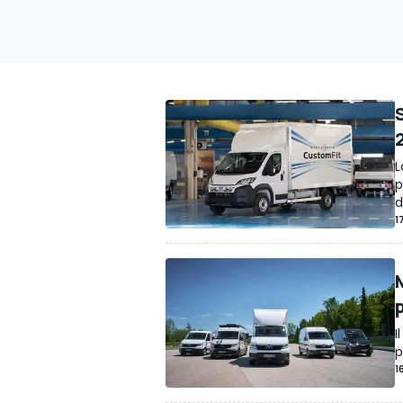
L
p
d
1
I
p
1