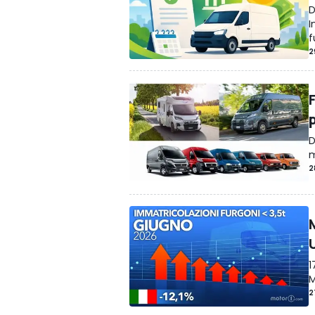
D
I
f
2
F
D
m
2
1
M
2