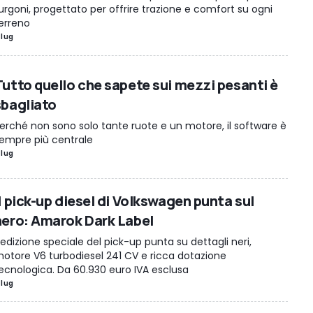
urgoni, progettato per offrire trazione e comfort su ogni
erreno
 lug
Tutto quello che sapete sui mezzi pesanti è
sbagliato
erché non sono solo tante ruote e un motore, il software è
empre più centrale
 lug
l pick-up diesel di Volkswagen punta sul
nero: Amarok Dark Label
'edizione speciale del pick-up punta su dettagli neri,
otore V6 turbodiesel 241 CV e ricca dotazione
ecnologica. Da 60.930 euro IVA esclusa
 lug