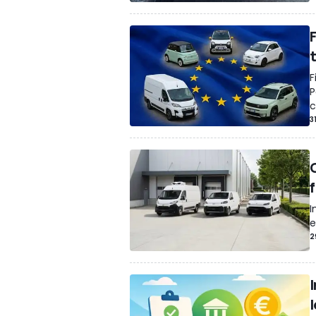
F
P
c
3
G
f
I
e
2