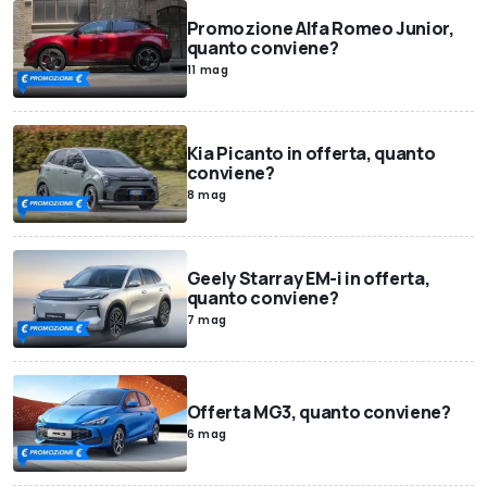
Promozione Alfa Romeo Junior,
quanto conviene?
11 mag
Kia Picanto in offerta, quanto
conviene?
8 mag
Geely Starray EM-i in offerta,
quanto conviene?
7 mag
Offerta MG3, quanto conviene?
6 mag