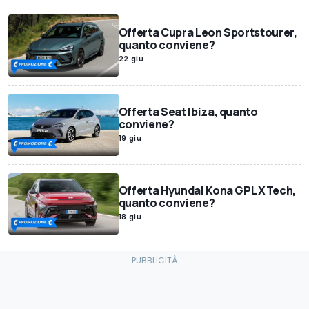
Offerta Cupra Leon Sportstourer,
quanto conviene?
22 giu
Offerta Seat Ibiza, quanto
conviene?
19 giu
Offerta Hyundai Kona GPL XTech,
quanto conviene?
18 giu