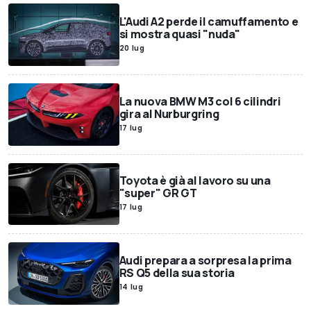
L'Audi A2 perde il camuffamento e
si mostra quasi "nuda"
20 lug
La nuova BMW M3 col 6 cilindri
gira al Nurburgring
17 lug
Toyota è già al lavoro su una
"super" GR GT
17 lug
Audi prepara a sorpresa la prima
RS Q5 della sua storia
14 lug