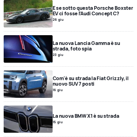
E se sotto questa Porsche Boxster
EV ci fosse l’Audi Concept C?
26 giu
La nuova Lancia Gamma è su
strada, foto spia
23 giu
Com'è su strada la Fiat Grizzly, il
nuovo SUV 7 posti
16 giu
La nuova BMW X1 è su strada
15 giu