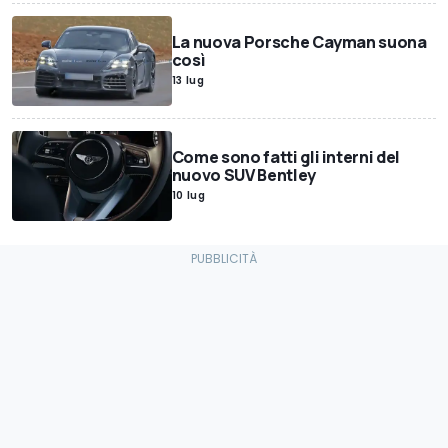
La nuova Porsche Cayman suona
così
13 lug
Come sono fatti gli interni del
nuovo SUV Bentley
10 lug