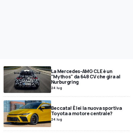
La Mercedes-AMG CLE è un
"Mythos" da 648 CV che gira al
Nurburgring
24 lug
Beccata! È lei la nuova sportiva
Toyota a motore centrale?
24 lug