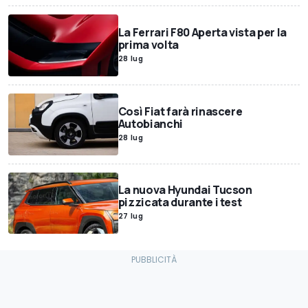
La Ferrari F80 Aperta vista per la
prima volta
28 lug
Così Fiat farà rinascere
Autobianchi
28 lug
La nuova Hyundai Tucson
pizzicata durante i test
27 lug