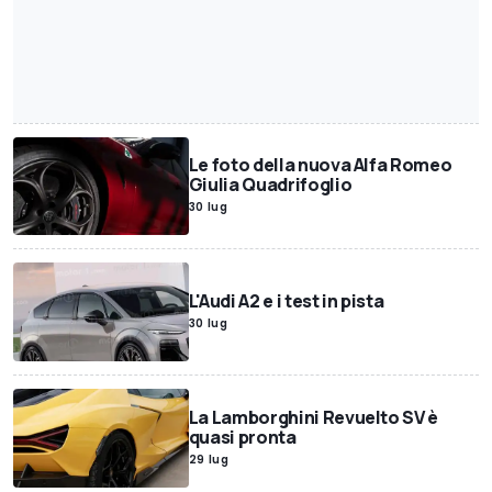
Le foto della nuova Alfa Romeo
Giulia Quadrifoglio
30 lug
L'Audi A2 e i test in pista
30 lug
La Lamborghini Revuelto SV è
quasi pronta
29 lug