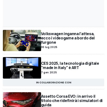
Volkswagen inganna l’attesa,
ecco i videogame a bordo del
furgone
30 lug 2025
CES 2025, la tecnologia digitale
"made in Italy" è ART
7 gen 2025
IN COLLABORAZIONE CON
Assetto Corsa EVO: in arrivo il
titolo che ridefinirà i simulatori di
guida