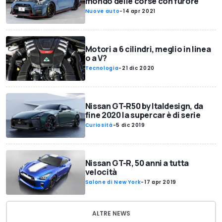
mondo delle corse con furore
Nuove auto
-
14 apr 2021
Motori a 6 cilindri, meglio in linea
o a V?
Tecnologia
-
21 dic 2020
Nissan GT-R50 by Italdesign, da
fine 2020 la supercar è di serie
Curiosità
-
5 dic 2019
Nissan GT-R, 50 anni a tutta
velocità
Salone di New York
-
17 apr 2019
ALTRE NEWS