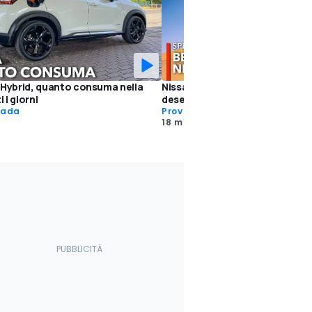
 Hybrid, quanto consuma nella
Nissan Juke, la nuova ibrida gui
i i giorni
deserto
rada
Prove Speciali
18 mag 2022