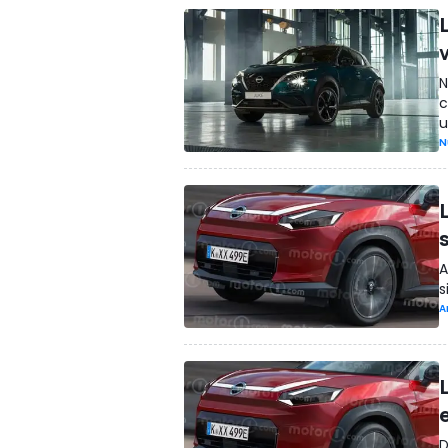
N
c
u
N
L
A
s
A
D