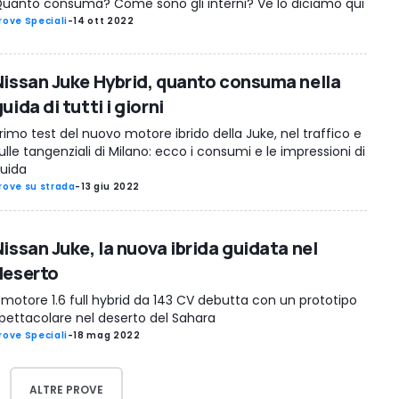
uanto consuma? Come sono gli interni? Ve lo diciamo qui
rove Speciali
-
14 ott 2022
Nissan Juke Hybrid, quanto consuma nella
uida di tutti i giorni
rimo test del nuovo motore ibrido della Juke, nel traffico e
ulle tangenziali di Milano: ecco i consumi e le impressioni di
uida
rove su strada
-
13 giu 2022
issan Juke, la nuova ibrida guidata nel
deserto
l motore 1.6 full hybrid da 143 CV debutta con un prototipo
pettacolare nel deserto del Sahara
rove Speciali
-
18 mag 2022
ALTRE PROVE