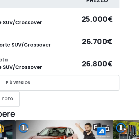
PREZZO
25.000€
te SUV/Crossover
26.700€
porte SUV/Crossover
cta
26.800€
te SUV/Crossover
PIÙ VERSIONI
FOTO
pere