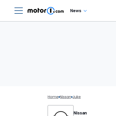
News
Home
Nissan
Juke
Nissan