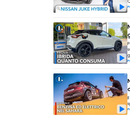
Q
P
g
P
s
g
P
N
I
s
P