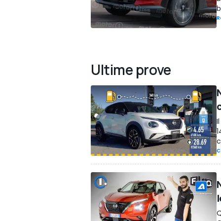
b
R
Ultime prove
N
I
1
c
C
Q