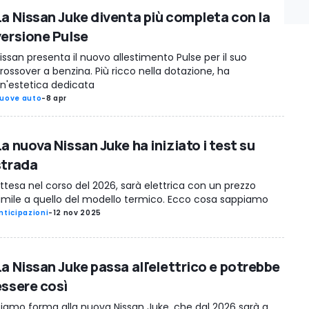
La Nissan Juke diventa più completa con la
versione Pulse
issan presenta il nuovo allestimento Pulse per il suo
rossover a benzina. Più ricco nella dotazione, ha
n'estetica dedicata
uove auto
-
8 apr
a nuova Nissan Juke ha iniziato i test su
strada
ttesa nel corso del 2026, sarà elettrica con un prezzo
imile a quello del modello termico. Ecco cosa sappiamo
nticipazioni
-
12 nov 2025
La Nissan Juke passa all'elettrico e potrebbe
essere così
iamo forma alla nuova Nissan Juke, che dal 2026 sarà a