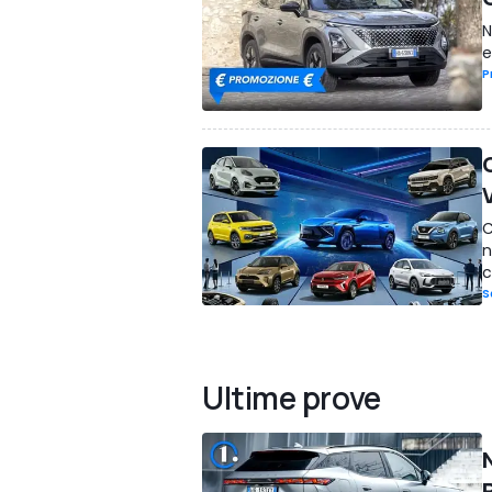
N
e
P
C
n
c
S
Ultime prove