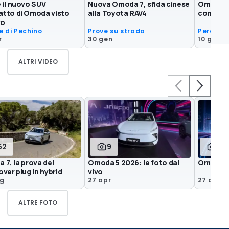
 il nuovo SUV
Nuova Omoda 7, sfida cinese
Omoda 5
tto di Omoda visto
alla Toyota RAV4
comprarl
vo
e di Pechino
Prove su strada
Perché 
r
30 gen
10 gen
ALTRI VIDEO
62
9
6
7, la prova del
Omoda 5 2026: le foto dal
Omoda 4
ver plug in hybrid
vivo
ag
27 apr
27 apr
ALTRE FOTO