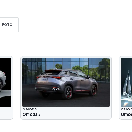
FOTO
OMODA
OMO
Omoda 5
Omod