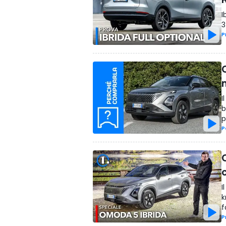
I
3
P
I
b
p
P
I
k
f
P