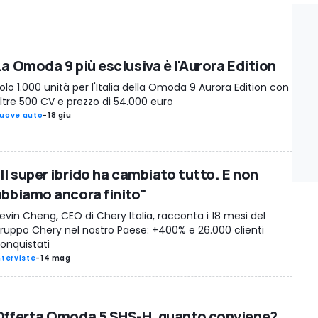
La Omoda 9 più esclusiva è l'Aurora Edition
olo 1.000 unità per l'Italia della Omoda 9 Aurora Edition con
ltre 500 CV e prezzo di 54.000 euro
uove auto
-
18 giu
Il super ibrido ha cambiato tutto. E non
abbiamo ancora finito"
evin Cheng, CEO di Chery Italia, racconta i 18 mesi del
ruppo Chery nel nostro Paese: +400% e 26.000 clienti
onquistati
nterviste
-
14 mag
Offerta Omoda 5 SHS-H, quanto conviene?