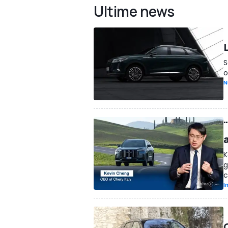
Ultime news
S
o
N
"
K
g
c
I