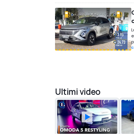
L
e
p
C
Ultimi video