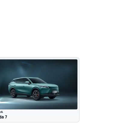
DA
a 7