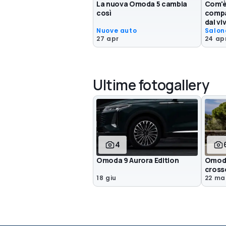
La nuova Omoda 5 cambia
Com'è
così
compa
dal vi
Nuove auto
Salon
27 apr
24 ap
Ultime fotogallery
4
Omoda 9 Aurora Edition
Omoda 
crosso
18 giu
22 m