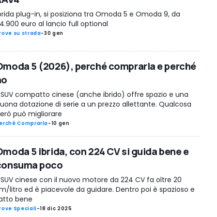
brida plug-in, si posiziona tra Omoda 5 e Omoda 9, da
4.900 euro al lancio full optional
rove su strada
-
30 gen
Omoda 5 (2026), perché comprarla e perché
no
l SUV compatto cinese (anche ibrido) offre spazio e una
uona dotazione di serie a un prezzo allettante. Qualcosa
erò può migliorare
erché Comprarla
-
10 gen
Omoda 5 ibrida, con 224 CV si guida bene e
consuma poco
l SUV cinese con il nuovo motore da 224 CV fa oltre 20
m/litro ed è piacevole da guidare. Dentro poi è spazioso e
atto bene
rove Speciali
-
18 dic 2025