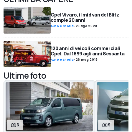
Opel Vivaro, il mid van del Blitz
compie 20 anni
Auto e Storia
-
23 ago 2020
120 anni di veicoli commerciali
Opel. Dal 1899 agli anni Sessanta
Auto e Storia
-
26 mag 2019
Ultime foto
6
9