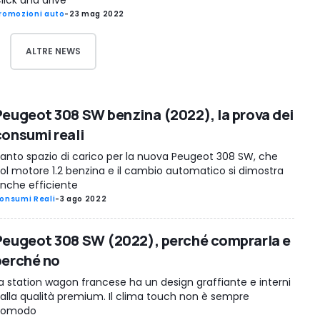
lick and drive
romozioni auto
-
23 mag 2022
ALTRE NEWS
Peugeot 308 SW benzina (2022), la prova dei
consumi reali
anto spazio di carico per la nuova Peugeot 308 SW, che
ol motore 1.2 benzina e il cambio automatico si dimostra
nche efficiente
onsumi Reali
-
3 ago 2022
Peugeot 308 SW (2022), perché comprarla e
perché no
a station wagon francese ha un design graffiante e interni
alla qualità premium. Il clima touch non è sempre
comodo