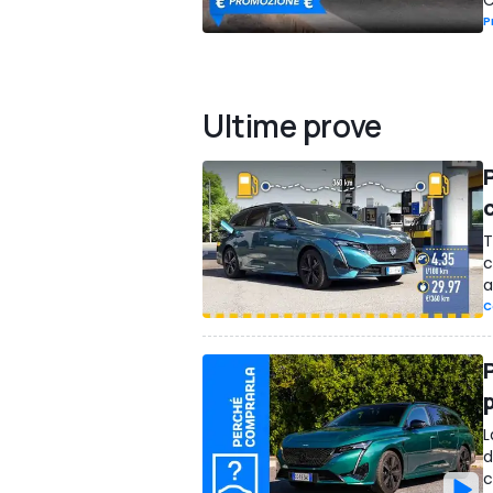
C
P
Ultime prove
T
c
a
C
L
d