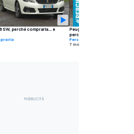
 SW, perché comprarla... e
Peugeot 308 SW, perché compra
perché no [VIDEO]
prarla
Perché Comprarla
7 mag 2016