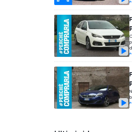
P
C
p
d
P
N
b
P