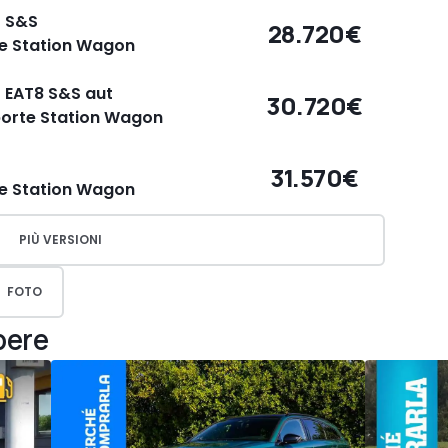
0 S&S
28.720€
te Station Wagon
0 EAT8 S&S aut
30.720€
porte Station Wagon
31.570€
te Station Wagon
PIÙ VERSIONI
FOTO
pere