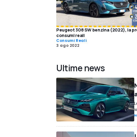
Peugeot 308 SW benzina (2022), la pr
consumi reali
Consumi Reali
3 ago 2022
Ultime news
L
w
N