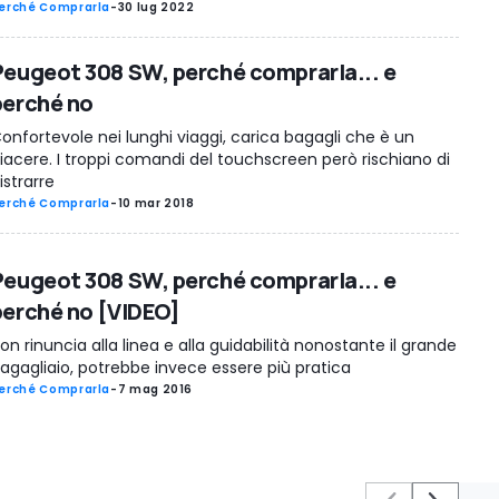
erché Comprarla
-
30 lug 2022
Peugeot 308 SW, perché comprarla... e
perché no
onfortevole nei lunghi viaggi, carica bagagli che è un
iacere. I troppi comandi del touchscreen però rischiano di
istrarre
erché Comprarla
-
10 mar 2018
Peugeot 308 SW, perché comprarla... e
perché no [VIDEO]
on rinuncia alla linea e alla guidabilità nonostante il grande
agagliaio, potrebbe invece essere più pratica
erché Comprarla
-
7 mag 2016