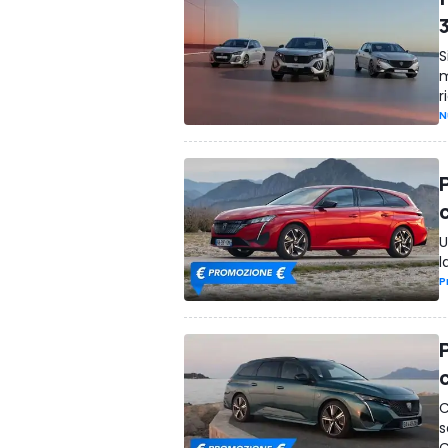
S
m
r
N
U
l
P
C
s