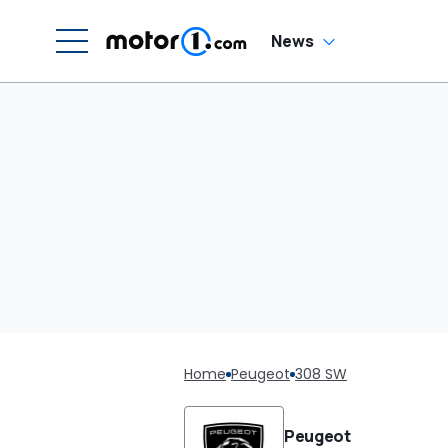
News
Home
Peugeot
308 SW
Peugeot