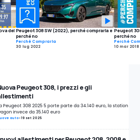
ova dei
Peugeot 308 SW (2022), perché comprarla e
Peugeot 308
perché no
perché no
Perché Comprarla
Perché Com
30 lug 2022
10 mar 2018
Nuova Peugeot 308, i prezzi e gli
allestimenti
a Peugeot 308 2025 5 porte parte da 34.140 euro, la station
agon invece da 35.140 euro
uove auto
-
19 set 2025
I nuovi allestimenti per Peugeot 208, 2008 e