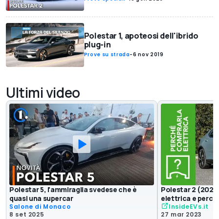
Polestar 1, apoteosi dell'ibrido
plug-in
Prove su strada
-
6 nov 2019
Ultimi video
Polestar 5, l'ammiraglia svedese che è
Polestar 2 (2022
quasi una supercar
elettrica e perch
Salone di Monaco
InsideEVs.it
8 set 2025
27 mar 2023