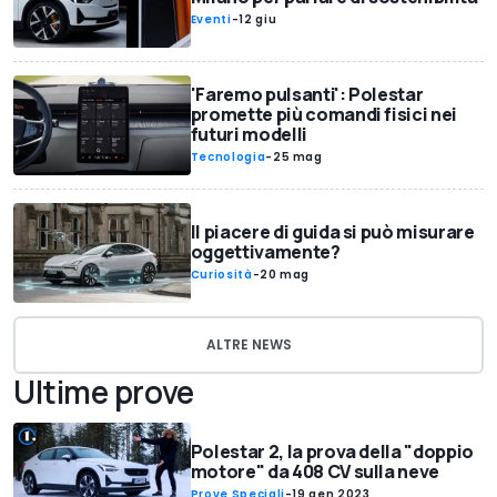
Eventi
-
12 giu
'Faremo pulsanti': Polestar
promette più comandi fisici nei
futuri modelli
Tecnologia
-
25 mag
Il piacere di guida si può misurare
oggettivamente?
Curiosità
-
20 mag
ALTRE NEWS
Ultime prove
Polestar 2, la prova della "doppio
motore" da 408 CV sulla neve
Prove Speciali
-
19 gen 2023