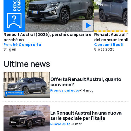
Renault Austral (2026), perché comprarla e
Renault Austral ful
perché no
dei consumi reali
Perché Comprarla
Consumi Reali
31 gen
8 ott 2025
Ultime news
Offerta Renault Austral, quanto
conviene?
Promozioni auto
-
14 mag
La Renault Austral ha una nuova
serie speciale per l'Italia
Nuove auto
-
3 mar