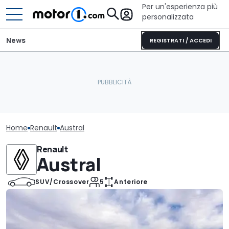
Per un'esperienza più
personalizzata
News
REGISTRATI / ACCEDI
Home
Renault
Austral
Renault
Austral
SUV/Crossover
5
Anteriore