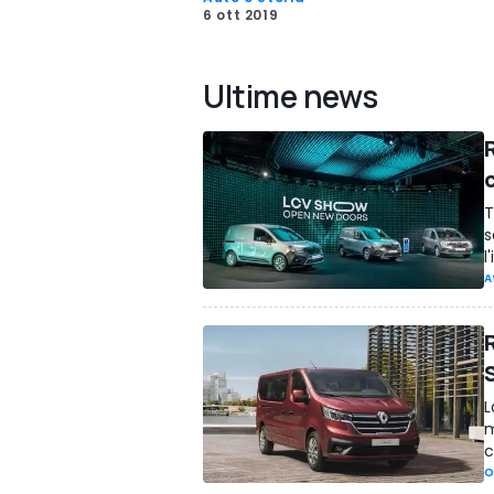
6 ott 2019
Ultime news
R
T
s
l
A
R
L
m
c
O