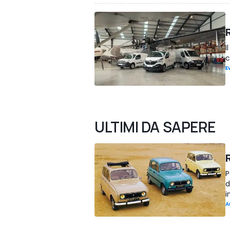
I
c
E
ULTIMI DA SAPERE
P
d
i
A