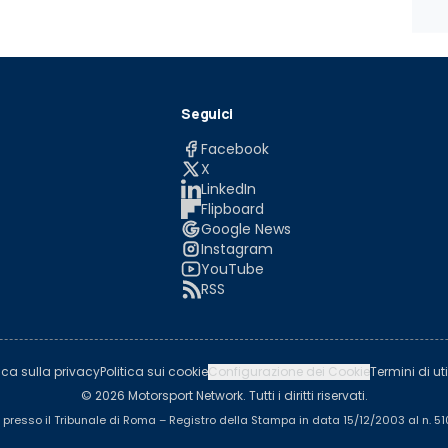
Seguici
Facebook
X
LinkedIn
Flipboard
Google News
Instagram
YouTube
RSS
tica sulla privacy
Politica sui cookie
Configurazione dei Cookie
Termini di uti
© 2026 Motorsport Network. Tutti i diritti riservati.
a presso il Tribunale di Roma – Registro della Stampa in data 15/12/2003 al n. 