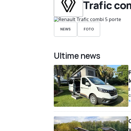
Trafic co
NEWS
FOTO
Ultime news
I
c
T