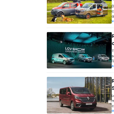
D
c
a
V
R
T
s
l
A
R
L
m
c
O