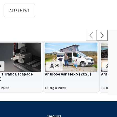
ALTRE NEWS
8
25
26
lt Trafic Escapade
Antilope Van Flex 5 (2025)
Antilope
)
v 2025
13 ago 2025
13 ago 2
Seguici