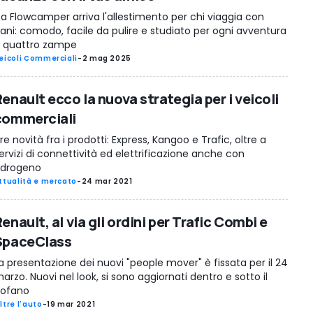
a Flowcamper arriva l'allestimento per chi viaggia con
ani: comodo, facile da pulire e studiato per ogni avventura
 quattro zampe
eicoli Commerciali
-
2 mag 2025
enault ecco la nuova strategia per i veicoli
commerciali
re novità fra i prodotti: Express, Kangoo e Trafic, oltre a
ervizi di connettività ed elettrificazione anche con
'idrogeno
ttualità e mercato
-
24 mar 2021
enault, al via gli ordini per Trafic Combi e
SpaceClass
a presentazione dei nuovi "people mover" è fissata per il 24
arzo. Nuovi nel look, si sono aggiornati dentro e sotto il
ofano
ltre l'auto
-
19 mar 2021