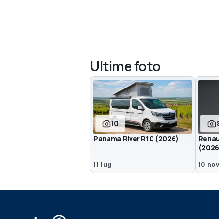
Ultime foto
10
Panama River R10 (2026)
Renau
(2026
11 lug
10 no