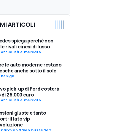
IMI ARTICOLI
edes spiega perché non
le rivali cinesi di lusso
-
Attualità e mercato
é le auto moderne restano
resche anche sotto il sole
-
Design
ovo pick-up di Ford costerà
di 26.000 euro
-
Attualità e mercato
sioni giuste e tanto
rt: il lato vip
Evoluzione
-
Caravan Salon Dussedorf