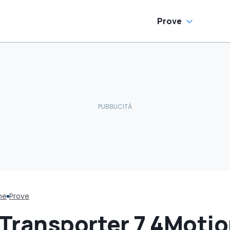
Prove
ne
Prove
Transporter 7 4Motio