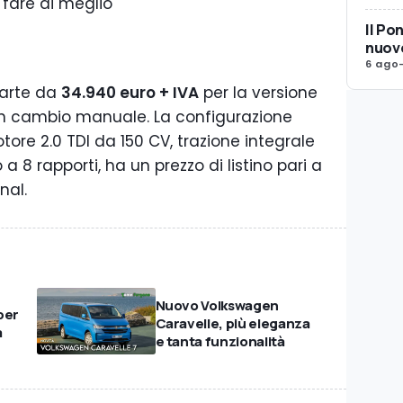
fare di meglio
Il Po
nuovo
6 ago
arte da
34.940 euro + IVA
per la versione
on cambio manuale. La configurazione
re 2.0 TDI da 150 CV, trazione integrale
8 rapporti, ha un prezzo di listino pari a
nal.
Nuovo Volkswagen
per
Caravelle, più eleganza
a
e tanta funzionalità