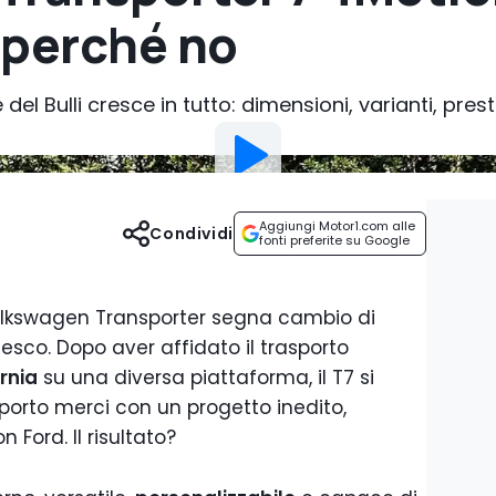
 perché no
el Bulli cresce in tutto: dimensioni, varianti, pres
Aggiungi Motor1.com alle
Condividi
fonti preferite su Google
olkswagen Transporter segna cambio di
desco. Dopo aver affidato il trasporto
ornia
su una diversa piattaforma, il T7 si
porto merci con un progetto inedito,
 Ford. Il risultato?