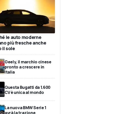
hé le auto moderne
ano più fresche anche
 il sole
Geely, il marchio cinese
pronto a crescere in
Italia
Questa Bugatti da 1.600
CV è unica al mondo
La nuova BMW Serie 1
avrà la trazione