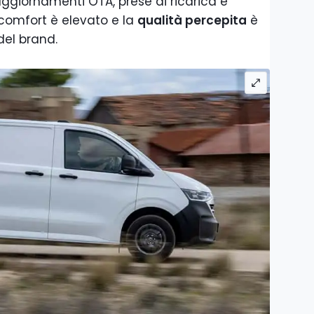
ggiornamenti OTA, prese di ricarica e
 comfort è elevato e la
qualità percepita
è
del brand.