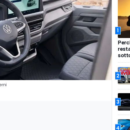
1
Perc
rest
sotto
2
erni
3
4