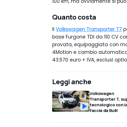
100 km, ma ovviamente si può 
Quanto costa
Il
Volkswagen Transporter T7
p
base Furgone TDI da 110 CV c
provata, equipaggiata con moto
4Motion e cambio automatico a 
43.570 euro + IVA, esclusi optio
Leggi anche
Volkswagen
Transporter 7, su
tecnologico con l
faccia da Bulli