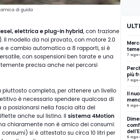
namica di guida
ULT
iesel, elettrica e plug-in hybrid
, con trazione
). Il modello da noi provato, con motore 2.0
Merc
ale e cambio automatico a 8 rapporti, si è
teme 
7 ago
versatile, con sospensioni ben tarate e una
temente precisa anche nei percorsi
Perch
più f
7 ago
piuttosto completa, per ottenere un livello
Il nu
titivo è necessario spendere qualcosa di
meno 
6 ago
a posizionarsi nella fascia alta del
flette anche sul listino. Il
sistema 4Motion
Dimen
 ma chiaramente non è amico dei consumi:
comfo
dell'
consumi) si è attestato su circa 10 litri per
6 ago