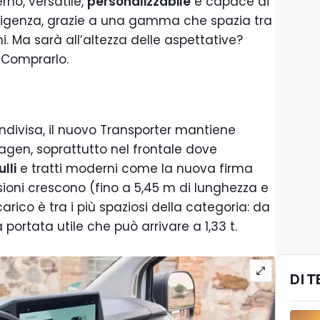
no, versatile,
personalizzabile
e capace di
 esigenza, grazie a una gamma che spazia tra
i. Ma sarà all’altezza delle aspettative?
 Comprarlo.
divisa, il nuovo Transporter mantiene
agen, soprattutto nel frontale dove
lli
e tratti moderni come la nuova firma
ioni crescono (fino a 5,45 m di lunghezza e
carico è tra i più spaziosi della categoria: da
 portata utile che può arrivare a 1,33 t.
DI 