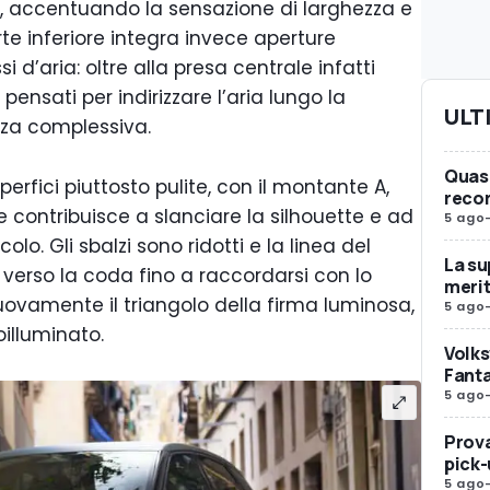
lli, accentuando la sensazione di larghezza e
te inferiore integra invece aperture
i d’aria: oltre alla presa centrale infatti
pensati per indirizzare l’aria lungo la
ULT
enza complessiva.
Quasi
uperfici piuttosto pulite, con il montante A,
reco
e contribuisce a slanciare la silhouette e ad
5 ago
olo. Gli sbalzi sono ridotti e la linea del
La su
verso la coda fino a raccordarsi con lo
merit
uovamente il triangolo della firma luminosa,
5 ago
oilluminato.
Volks
Fanta
5 ago
Prova
pick-
5 ago