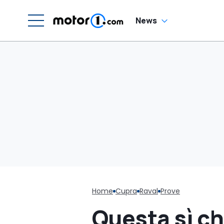
News
Home
Cupra
Raval
Prove
Questa sì ch