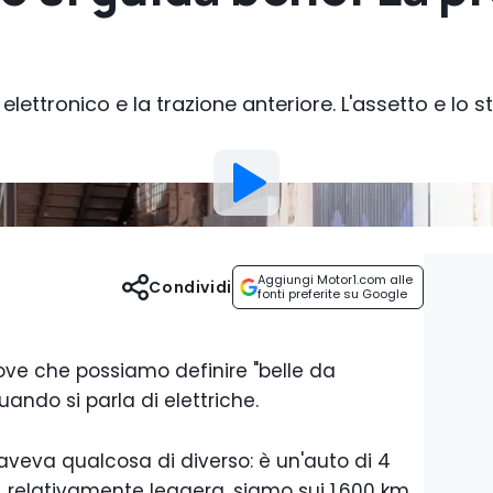
elettronico e la trazione anteriore. L'assetto e lo s
Aggiungi Motor1.com alle
Condividi
fonti preferite su Google
ove che possiamo definire "belle da
ando si parla di elettriche.
a aveva qualcosa di diverso: è un'auto di 4
 relativamente leggera, siamo sui 1.600 km,