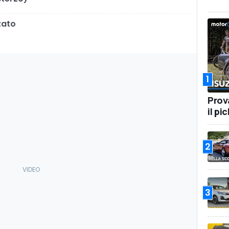
zato
1
Prov
il pi
2
3