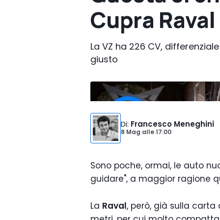
Cupra Raval
La VZ ha 226 CV, differenziale 
giusto
Foto di:
Motor1 Italy
Di
:
Francesco Meneghini
8 Mag
alle
17:00
Sono poche, ormai, le auto nu
guidare", a maggior ragione qu
La
Raval
, però, già sulla cart
metri, per cui molto compatta,