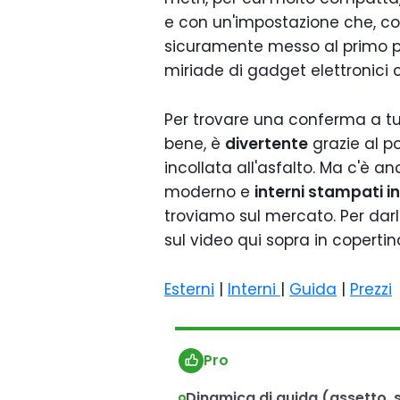
e con un'impostazione che, co
sicuramente messo al primo pos
miriade di gadget elettronici
Per trovare una conferma a tu
bene, è
divertente
grazie al po
incollata all'asfalto. Ma c'è a
moderno e
interni stampati i
troviamo sul mercato. Per darl
sul video qui sopra in copertin
Esterni
|
Interni
|
Guida
|
Prezzi
Pro
Dinamica di guida (assetto, 