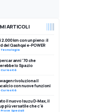
IMI ARTICOLI
 2.000 km con un pieno: il
rd del Qashqai e-POWER
-
Tecnologia
percar anni '70 che
erebbe lo Spazio
-
Curiosità
wagen rivoluziona il
calcio con nuove funzioni
-
Curiosità
to il nuovo Isuzu D-Max, il
up più versatile che c'è
-
Prove Speciali