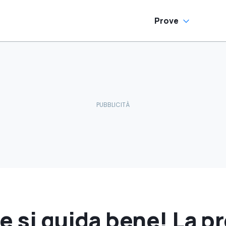
Prove
e si guida bene! La pr