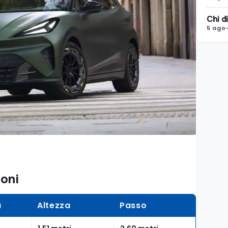
Chi d
5 ago
ioni
a
Altezza
Passo