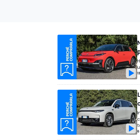
H
u
1
I
c
t
6