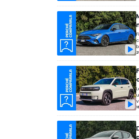
F
c
b
2
L
u
v
1