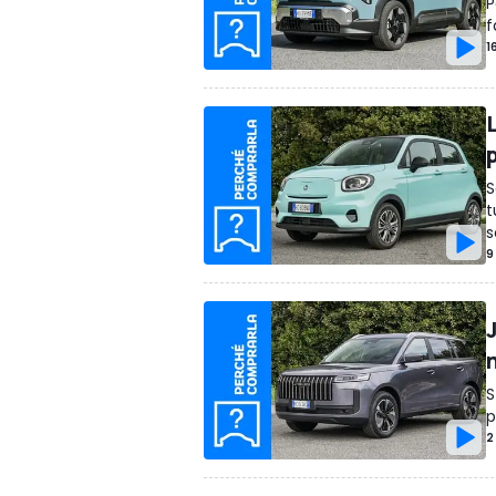
P
f
1
S
t
s
9
S
p
2