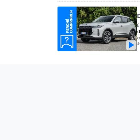
È
d
2