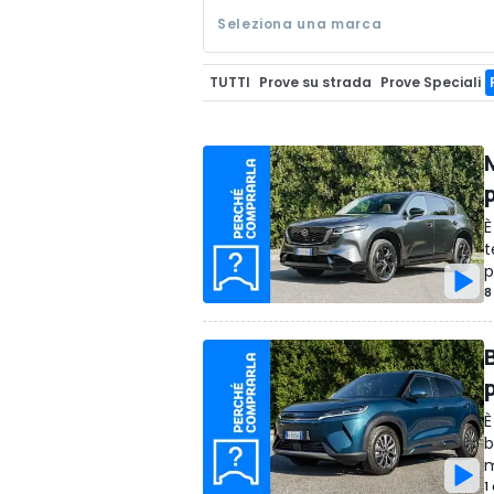
Seleziona una marca
TUTTI
Prove su strada
Prove Speciali
Perché Comprarla Classic
Perché Com
È
t
p
8
È
b
m
1