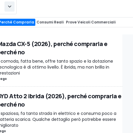
Perché Comprarla
Consumi Reali
Prove Veicoli Commerciali
prarlo
Pro e Contro
Mazda CX-5 (2026), perché comprarla e
perché no
 comoda, fatta bene, offre tanto spazio e la dotazione
ecnologica è di ottimo livello. È ibrida, ma non brilla in
restazioni
 ago
BYD Atto 2 ibrida (2026), perché comprarla e
perché no
 spaziosa, fa tanta strada in elettrico e consuma poco a
atteria scarica. Qualche dettaglio però potrebbe essere
igliorato
 ago