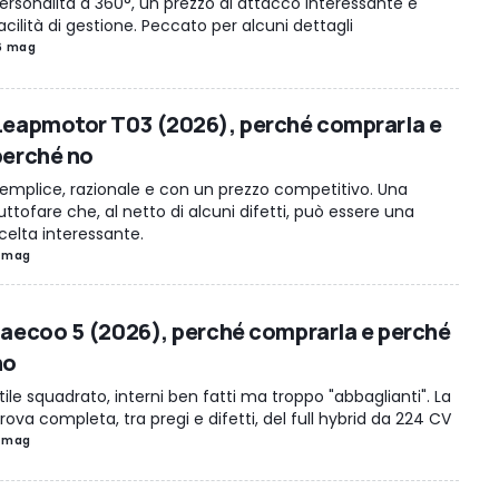
ersonalità a 360°, un prezzo di attacco interessante e
acilità di gestione. Peccato per alcuni dettagli
6 mag
Leapmotor T03 (2026), perché comprarla e
perché no
emplice, razionale e con un prezzo competitivo. Una
uttofare che, al netto di alcuni difetti, può essere una
celta interessante.
 mag
Jaecoo 5 (2026), perché comprarla e perché
no
tile squadrato, interni ben fatti ma troppo "abbaglianti". La
rova completa, tra pregi e difetti, del full hybrid da 224 CV
 mag