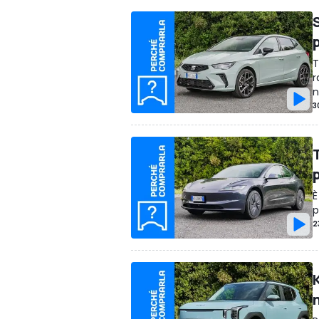
T
r
n
3
È
p
2