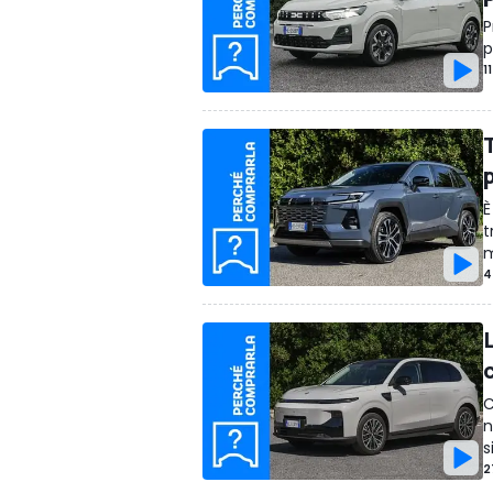
P
p
1
È
t
m
4
C
n
s
2