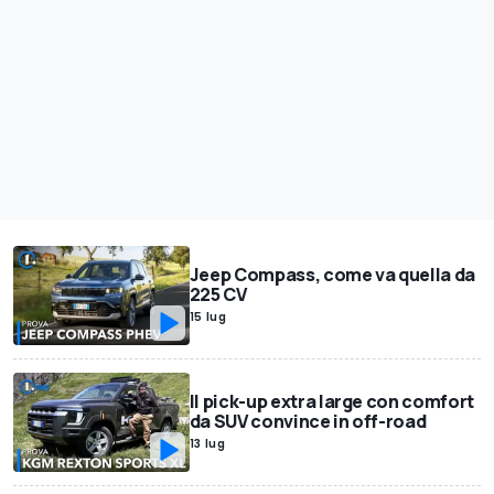
Jeep Compass, come va quella da
225 CV
15 lug
Il pick-up extra large con comfort
da SUV convince in off-road
13 lug