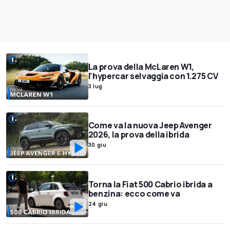
La prova della McLaren W1,
l'hypercar selvaggia con 1.275 CV
3 lug
Come va la nuova Jeep Avenger
2026, la prova della ibrida
30 giu
Torna la Fiat 500 Cabrio ibrida a
benzina: ecco come va
24 giu