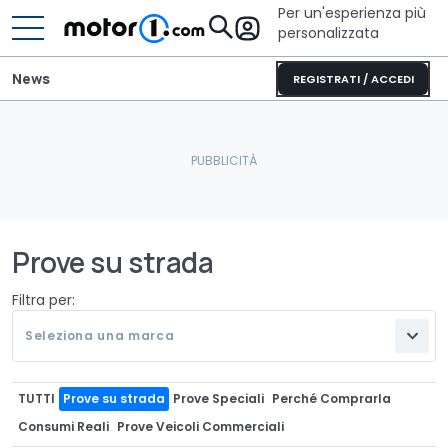
Per un'esperienza più
personalizzata
News
REGISTRATI / ACCEDI
Prove su strada
Filtra per:
Seleziona una marca
TUTTI
Prove su strada
Prove Speciali
Perché Comprarla
Consumi Reali
Prove Veicoli Commerciali