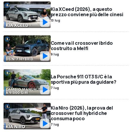
Kia XCeed (2026), a questo
prezzo conviene più delle cinesi
13 lug
Come va il crossover ibrido
costruito a Melfi
9 lug
La Porsche 911 GT3 S/C è la
sportiva più pura da guidare?
7 lug
Kia Niro (2026), la prova del
crossover full hybrid che
consuma poco
7 lug