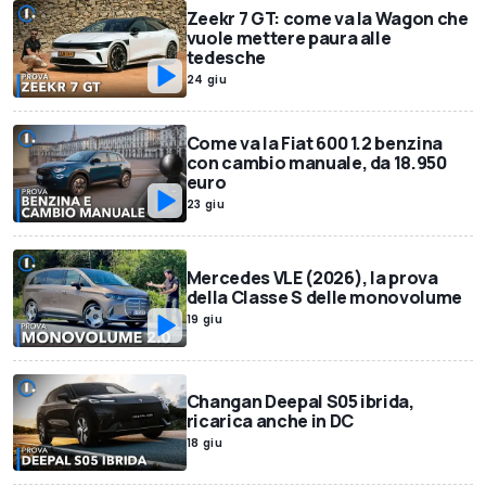
Zeekr 7 GT: come va la Wagon che
vuole mettere paura alle
tedesche
24 giu
Come va la Fiat 600 1.2 benzina
con cambio manuale, da 18.950
euro
23 giu
Mercedes VLE (2026), la prova
della Classe S delle monovolume
19 giu
Changan Deepal S05 ibrida,
ricarica anche in DC
18 giu