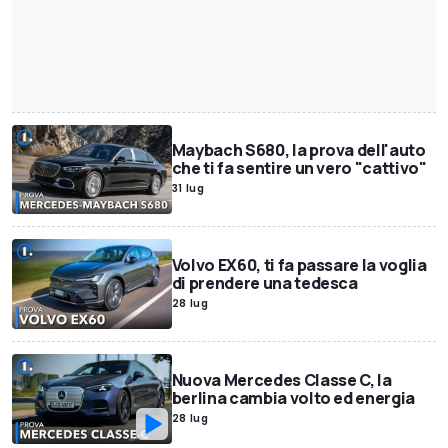
Maybach S680, la prova dell'auto
che ti fa sentire un vero "cattivo"
31 lug
Volvo EX60, ti fa passare la voglia
di prendere una tedesca
28 lug
Nuova Mercedes Classe C, la
berlina cambia volto ed energia
28 lug