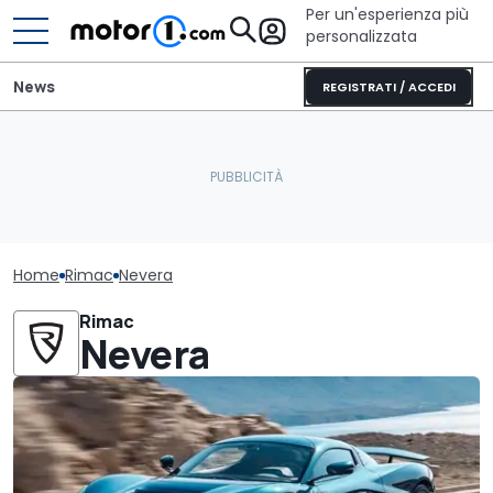
Per un'esperienza più
personalizzata
News
REGISTRATI / ACCEDI
Home
Rimac
Nevera
Rimac
Nevera