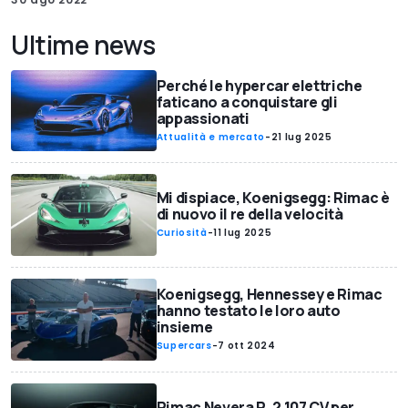
Ultime news
Perché le hypercar elettriche
faticano a conquistare gli
appassionati
Attualità e mercato
-
21 lug 2025
Mi dispiace, Koenigsegg: Rimac è
di nuovo il re della velocità
Curiosità
-
11 lug 2025
Koenigsegg, Hennessey e Rimac
hanno testato le loro auto
insieme
Supercars
-
7 ott 2024
Rimac Nevera R, 2.107 CV per