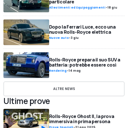
particolare
Allestimenti ed Equipaggiamenti
-
18 giu
Dopo la Ferrari Luce, ecco una
nuova Rolls-Royce elettrica
Nuove auto
-
3 giu
Rolls-Royce prepara il suo SUV a
batteria: potrebbe essere così
Rendering
-
14 mag
ALTRE NEWS
Ultime prove
Rolls-Royce Ghost II, la prova
immersiva in prima persona
Prove Speciali
-
21 ago 2025