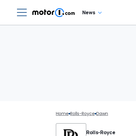
News
Home
Rolls-Royce
Dawn
Rolls-Royce