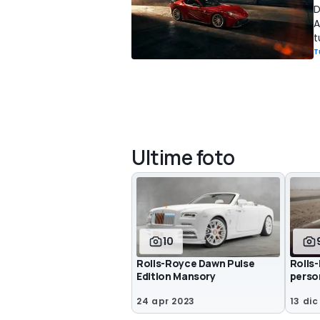
D
A
t
T
Ultime foto
10
Rolls-Royce Dawn Pulse
Rolls
Edition Mansory
perso
24 apr 2023
13 dic