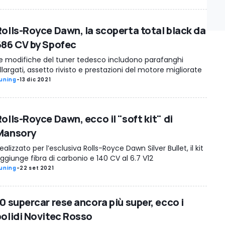
Rolls-Royce Dawn, la scoperta total black da
686 CV by Spofec
e modifiche del tuner tedesco includono parafanghi
llargati, assetto rivisto e prestazioni del motore migliorate
uning
-
13 dic 2021
olls-Royce Dawn, ecco il "soft kit" di
Mansory
ealizzato per l’esclusiva Rolls-Royce Dawn Silver Bullet, il kit
ggiunge fibra di carbonio e 140 CV al 6.7 V12
uning
-
22 set 2021
0 supercar rese ancora più super, ecco i
bolidi Novitec Rosso