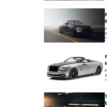
L
a
T
R
R
a
T
1