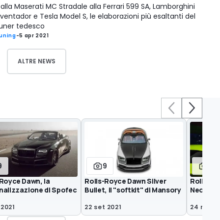
alla Maserati MC Stradale alla Ferrari 599 SA, Lamborghini
ventador e Tesla Model S, le elaborazioni più esaltanti del
uner tedesco
uning
-
5 apr 2021
ALTRE NEWS
9
9
10
-Royce Dawn, la
Rolls-Royce Dawn Silver
Rolls-Ro
nalizzazione di Spofec
Bullet, il "softkit" di Mansory
Neon Lig
 2021
22 set 2021
24 nov 2