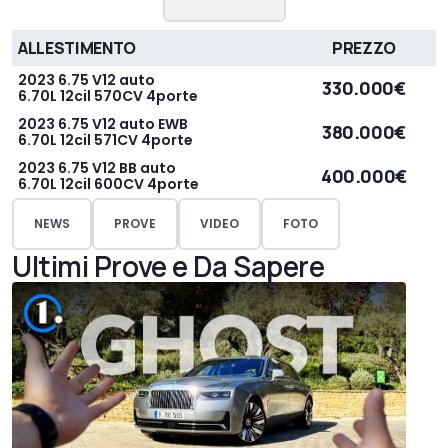
ALLESTIMENTO
PREZZO
2023 6.75 V12 auto
330.000€
6.70L 12cil 570CV 4porte
2023 6.75 V12 auto EWB
380.000€
6.70L 12cil 571CV 4porte
2023 6.75 V12 BB auto
400.000€
6.70L 12cil 600CV 4porte
NEWS
PROVE
VIDEO
FOTO
Ultimi Prove e Da Sapere