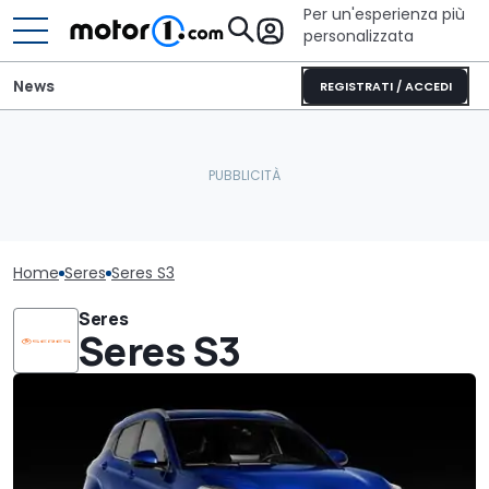
Per un'esperienza più
personalizzata
News
REGISTRATI / ACCEDI
Home
Seres
Seres S3
Seres
Seres S3