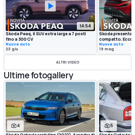
14:54
Skoda Peaq, il SUV extra large a 7 posti
Skoda presenta i
fino a 300 CV
compatto. Ecco 
Nuove auto
Nuove auto
23 giu
19 mag
ALTRI VIDEO
Ultime fotogallery
4
5
Skoda Octavia restyling (2027), il render di
Skoda Octavia I 