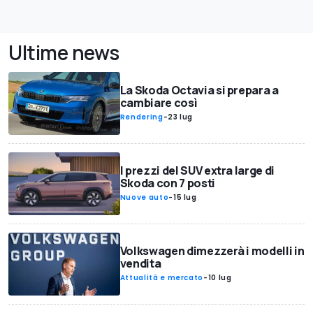
Ultime news
La Skoda Octavia si prepara a
cambiare così
Rendering
-
23 lug
I prezzi del SUV extra large di
Skoda con 7 posti
Nuove auto
-
15 lug
Volkswagen dimezzerà i modelli in
vendita
Attualità e mercato
-
10 lug