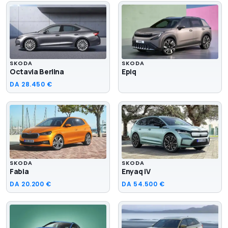
SKODA
SKODA
Octavia Berlina
Epiq
DA
28.450 €
SKODA
SKODA
Fabia
Enyaq iV
DA
20.200 €
DA
54.500 €