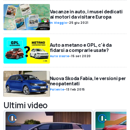
Vacanze in auto, i musei dedicati
ai motori da visitare Europa
In Viaggio
-
25 giu 2021
Auto a metano e GPL, c'è da
fidarsi a comprarle usate?
Auto Usate
-
15 set 2020
Nuova Skoda Fabia, le versioni per
neopatentati
Patente
-
13 feb 2015
Ultimi video