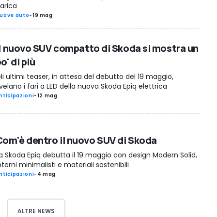
arica
uove auto
-
19 mag
Il nuovo SUV compatto di Skoda si mostra un
o' di più
li ultimi teaser, in attesa del debutto del 19 maggio,
velano i fari a LED della nuova Skoda Epiq elettrica
nticipazioni
-
12 mag
Com'è dentro il nuovo SUV di Skoda
a Skoda Epiq debutta il 19 maggio con design Modern Solid,
nterni minimalisti e materiali sostenibili
nticipazioni
-
4 mag
ALTRE NEWS