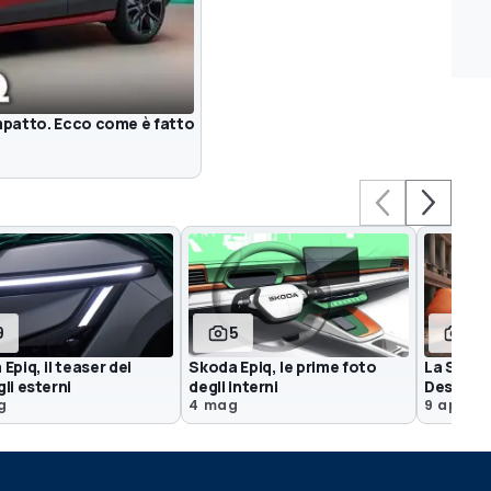
mpatto. Ecco come è fatto
9
5
5
Epiq, il teaser dei
Skoda Epiq, le prime foto
La Skoda
li esterni
degli interni
Design 
g
4 mag
9 apr