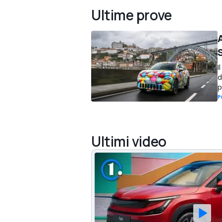
Ultime prove
I
d
p
P
Ultimi video