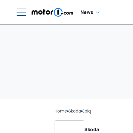
News
Home
Skoda
Epiq
Skoda