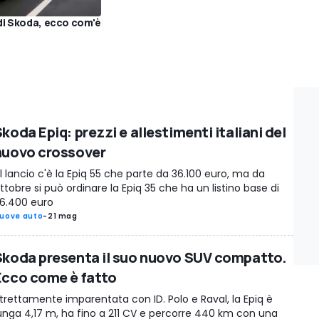
di Skoda, ecco com'è
koda Epiq: prezzi e allestimenti italiani del
nuovo crossover
l lancio c'è la Epiq 55 che parte da 36.100 euro, ma da
ttobre si può ordinare la Epiq 35 che ha un listino base di
6.400 euro
uove auto
-
21 mag
Skoda presenta il suo nuovo SUV compatto.
Ecco come è fatto
trettamente imparentata con ID. Polo e Raval, la Epiq è
unga 4,17 m, ha fino a 211 CV e percorre 440 km con una