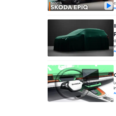
c
N
p
G
s
A
L
i
A