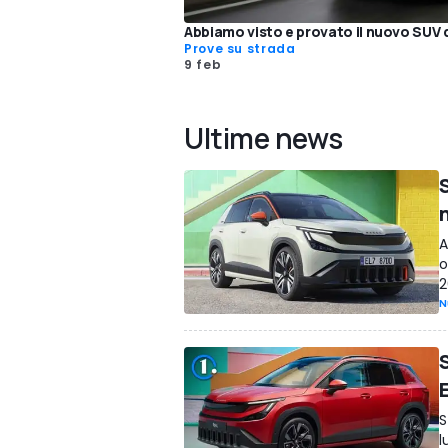
Abbiamo visto e provato il nuovo SUV 
Prove su strada
9 feb
Ultime news
S
A
o
2
N
S
l