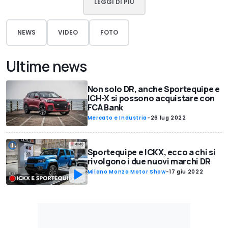
LEGGI DI PIÙ
NEWS
VIDEO
FOTO
Ultime news
Non solo DR, anche Sportequipe e
ICH-X si possono acquistare con
FCA Bank
Mercato e Industria
-
26 lug 2022
Sportequipe e ICKX, ecco a chi si
rivolgono i due nuovi marchi DR
Milano Monza Motor Show
-
17 giu 2022