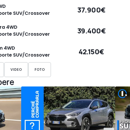
4WD
37.900€
5porte SUV/Crossover
tra 4WD
39.400€
5porte SUV/Crossover
um 4WD
42.150€
5porte SUV/Crossover
VIDEO
FOTO
pere