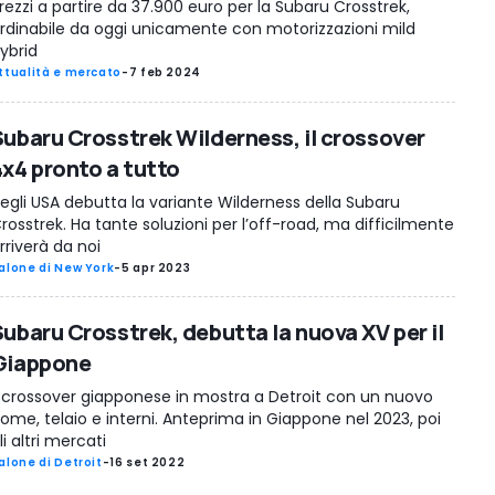
rezzi a partire da 37.900 euro per la Subaru Crosstrek,
rdinabile da oggi unicamente con motorizzazioni mild
ybrid
ttualità e mercato
-
7 feb 2024
Subaru Crosstrek Wilderness, il crossover
4x4 pronto a tutto
egli USA debutta la variante Wilderness della Subaru
rosstrek. Ha tante soluzioni per l’off-road, ma difficilmente
rriverà da noi
alone di New York
-
5 apr 2023
Subaru Crosstrek, debutta la nuova XV per il
Giappone
l crossover giapponese in mostra a Detroit con un nuovo
ome, telaio e interni. Anteprima in Giappone nel 2023, poi
li altri mercati
alone di Detroit
-
16 set 2022