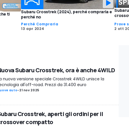
Subaru 
Subaru Crosstrek (2024), perché comprarla e
he ti
crosso
perché no
Perché Comprarla
Prove 
13 apr 2024
2 ott 2
Nuova Subaru Crosstrek, ora è anche 4WILD
a nuova versione speciale Crosstrek 4WILD unisce la
ecnologia all'off-road. Prezzi da 31.400 euro
uove auto
-
21 nov 2025
ubaru Crosstrek, aperti gli ordini per il
crossover compatto