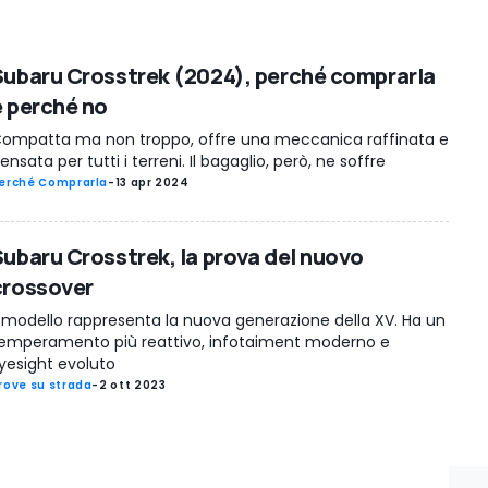
Subaru Crosstrek (2024), perché comprarla
e perché no
ompatta ma non troppo, offre una meccanica raffinata e
ensata per tutti i terreni. Il bagaglio, però, ne soffre
erché Comprarla
-
13 apr 2024
Subaru Crosstrek, la prova del nuovo
crossover
l modello rappresenta la nuova generazione della XV. Ha un
emperamento più reattivo, infotaiment moderno e
yesight evoluto
rove su strada
-
2 ott 2023