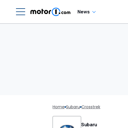
News
Home
Subaru
Crosstrek
Subaru