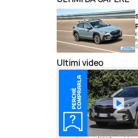
E
f
Ultimi video