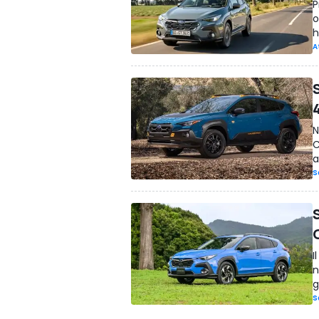
P
o
h
A
N
C
a
S
I
n
g
S