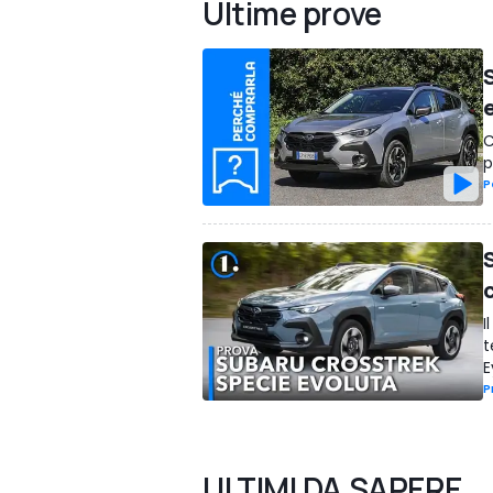
Ultime prove
C
p
P
I
t
E
P
ULTIMI DA SAPERE