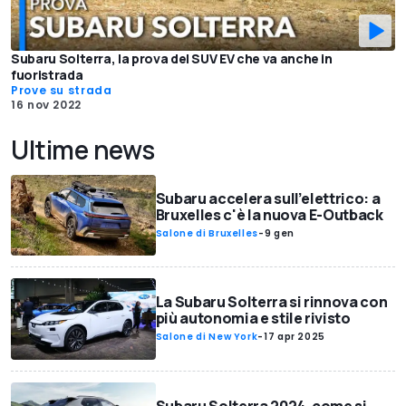
Subaru Solterra, la prova del SUV EV che va anche in
fuoristrada
Prove su strada
16 nov 2022
Ultime news
Subaru accelera sull’elettrico: a
Bruxelles c'è la nuova E-Outback
Salone di Bruxelles
-
9 gen
La Subaru Solterra si rinnova con
più autonomia e stile rivisto
Salone di New York
-
17 apr 2025