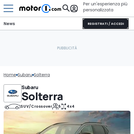
Per un'esperienza più
personalizzata
News
REGISTRATI / ACCEDI
Home
Subaru
Solterra
Subaru
Solterra
SUV/Crossover
5
4x4