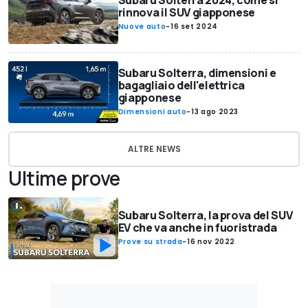
Subaru Solterra 2024, come si
rinnova il SUV giapponese
Nuove auto
-
16 set 2024
Subaru Solterra, dimensioni e
bagagliaio dell'elettrica
giapponese
Dimensioni auto
-
13 ago 2023
ALTRE NEWS
Ultime prove
Subaru Solterra, la prova del SUV
EV che va anche in fuoristrada
Prove su strada
-
16 nov 2022