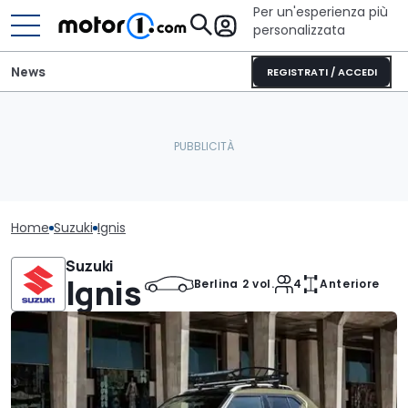
Per un'esperienza più
personalizzata
News
REGISTRATI / ACCEDI
Home
Suzuki
Ignis
Suzuki
Ignis
Berlina 2 vol.
4
Anteriore