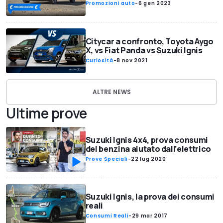
Promozioni auto
-
6 gen 2023
Citycar a confronto, Toyota Aygo
X, vs Fiat Panda vs Suzuki Ignis
Curiosità
-
8 nov 2021
ALTRE NEWS
Ultime prove
Suzuki Ignis 4x4, prova consumi
del benzina aiutato dall’elettrico
Prove Speciali
-
22 lug 2020
Suzuki Ignis, la prova dei consumi
reali
Consumi Reali
-
29 mar 2017