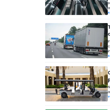
s
a
A
I
c
i
A
C
N
a
V