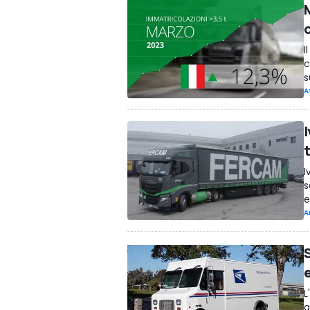
I
c
s
A
I
s
e
A
e
L
q