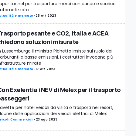
uper tunnel per trasportare merci con carico e scarico
utomatizzato
ttualità e mercato
-
25 ott 2023
Trasporto pesante e CO2, Italia e ACEA
chiedono soluzioni misurate
n Lussemburgo il ministro Pichetto insiste sul ruolo dei
arburanti a basse emissioni. I costruttori invocano più
nfrastrutture mirate
ttualità e mercato
-
17 ott 2023
on Exelentia i NEV di Melex per il trasporto
passeggeri
avette per hotel veicoli da visita o trasporti nei resort,
lcune delle applicazioni dei veicoli elettrici di Melex
eicoli Commerciali
-
23 ago 2023