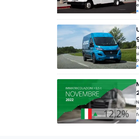
e
A
g
N
s
p
A
N
s
f
A