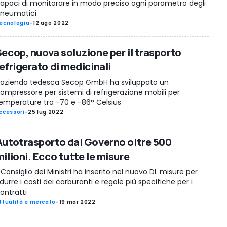
apaci di monitorare in modo preciso ogni parametro degli
neumatici
ecnologia
-
12 ago 2022
Secop, nuova soluzione per il trasporto
efrigerato di medicinali
’azienda tedesca Secop GmbH ha sviluppato un
ompressore per sistemi di refrigerazione mobili per
emperature tra -70 e -86° Celsius
ccessori
-
25 lug 2022
Autotrasporto dal Governo oltre 500
ilioni. Ecco tutte le misure
l Consiglio dei Ministri ha inserito nel nuovo DL misure per
idurre i costi dei carburanti e regole più specifiche per i
ontratti
ttualità e mercato
-
19 mar 2022