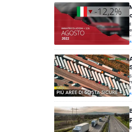
M
I
e
-
A
A
S
m
i
A
B