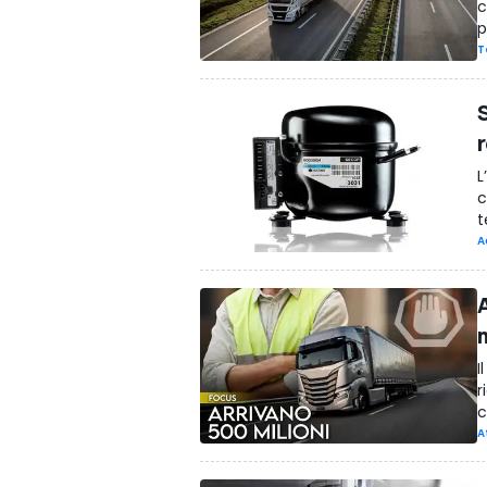
c
p
T
r
L
c
t
A
m
I
r
c
A