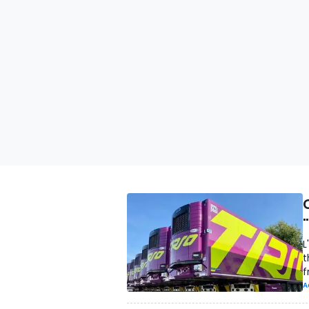
L
t
f
A