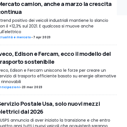
Mercato camion, anche a marzo la crescita
continua
l trend positivo dei veicoli industriali mantiene lo slancio
on il +12,3% sul 2021. E qualcosa si muove anche
ull'elettrico
ttualità e mercato
-
7 apr 2023
Iveco, Edison e Fercam, ecco il modello del
trasporto sostenibile
veco, Edison e Fercam uniscono le forze per creare un
ervizio di trasporto efficiente basato su energie alternative
 rinnovabili
nticipazioni
-
23 mar 2023
Servizio Postale Usa, solo nuovi mezzi
lettrici dal 2026
'USPS annuncia di aver iniziato la transizione e che entro
uattro anni tutti i nuovi veicoli che acquisterà saranno