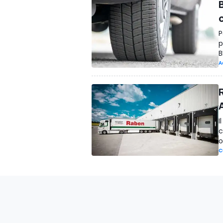
P
p
B
A
I
c
o
C