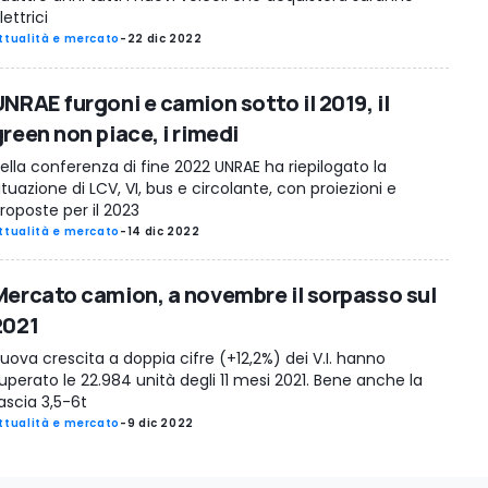
lettrici
ttualità e mercato
-
22 dic 2022
UNRAE furgoni e camion sotto il 2019, il
reen non piace, i rimedi
ella conferenza di fine 2022 UNRAE ha riepilogato la
ituazione di LCV, VI, bus e circolante, con proiezioni e
roposte per il 2023
ttualità e mercato
-
14 dic 2022
Mercato camion, a novembre il sorpasso sul
2021
uova crescita a doppia cifre (+12,2%) dei V.I. hanno
uperato le 22.984 unità degli 11 mesi 2021. Bene anche la
ascia 3,5-6t
ttualità e mercato
-
9 dic 2022