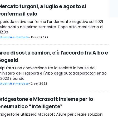
ercato furgoni, a luglio e agosto si
conferma il calo
l periodo estivo conferma l'andamento negativo sul 2021
videnziato nel primo semestre. Dopo otto mesi siamo al
12,3%
ttualità e mercato
-
15 set 2022
ree di sosta camion, c'è l'accordo fra Albo e
Sogesid
tipulata una convenzione fra la società in house del
inistero dei Trasporti e l'Albo degli autotrasportatori entro
l 2023 il bando
ttualità e mercato
-
2 set 2022
Bridgestone e Microsoft insieme per lo
pneumatico “intelligente”
ridgestone utilizzerà Microsoft Azure per creare soluzioni