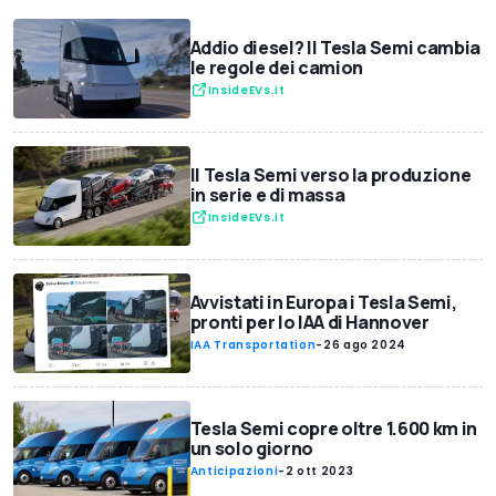
Addio diesel? Il Tesla Semi cambia
le regole dei camion
InsideEVs.it
Il Tesla Semi verso la produzione
in serie e di massa
InsideEVs.it
Avvistati in Europa i Tesla Semi,
pronti per lo IAA di Hannover
IAA Transportation
-
26 ago 2024
Tesla Semi copre oltre 1.600 km in
un solo giorno
Anticipazioni
-
2 ott 2023