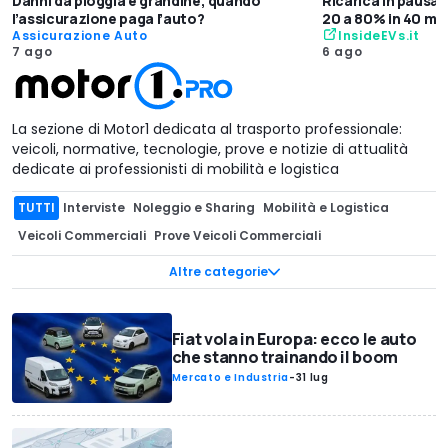
Danni da pioggia e grandine, quando
Ricarica in pausa
l’assicurazione paga l’auto?
20 a 80% in 40 mi
Assicurazione Auto
InsideEVs.it
7 ago
6 ago
La sezione di Motor1 dedicata al trasporto professionale:
veicoli, normative, tecnologie, prove e notizie di attualità
dedicate ai professionisti di mobilità e logistica
TUTTI
Interviste
Noleggio e Sharing
Mobilità e Logistica
Veicoli Commerciali
Prove Veicoli Commerciali
Perché Comprarlo
Trasporto Pesante
Data Room
Altre categorie
Norme e Fisco
Auto Aziendali e Flotte
Fiat vola in Europa: ecco le auto
che stanno trainando il boom
Mercato e Industria
-
31 lug