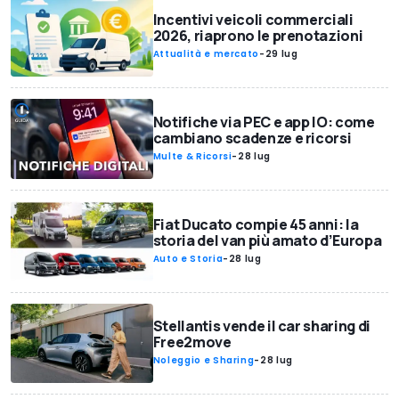
Incentivi veicoli commerciali
2026, riaprono le prenotazioni
Attualità e mercato
-
29 lug
Notifiche via PEC e app IO: come
cambiano scadenze e ricorsi
Multe & Ricorsi
-
28 lug
Fiat Ducato compie 45 anni: la
storia del van più amato d’Europa
Auto e Storia
-
28 lug
Stellantis vende il car sharing di
Free2move
Noleggio e Sharing
-
28 lug