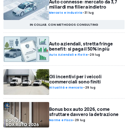
Auto connesse: mercato da 3,7
miliardi ma filiera indietro
Mercato e Industria
-
31 lug
IN COLLAB. CON METHODOS CONSULTING
Auto aziendali, stretta fringe
benefit: si paga il 50% in più
Auto Aziendali e Flotte
-
29 lug
Gli incentivi per i veicoli
commerciali sono finiti
Attualità e mercato
-
29 lug
Bonus box auto 2026, come
sfruttare davvero la detrazione
Norme e Fisco
-
29 lug