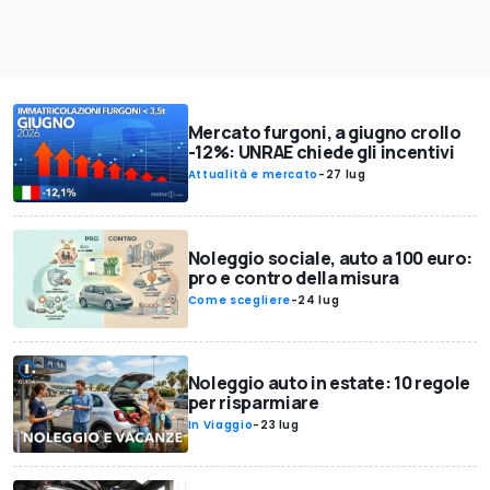
Mercato furgoni, a giugno crollo
-12%: UNRAE chiede gli incentivi
Attualità e mercato
-
27 lug
Noleggio sociale, auto a 100 euro:
pro e contro della misura
Come scegliere
-
24 lug
Noleggio auto in estate: 10 regole
per risparmiare
In Viaggio
-
23 lug