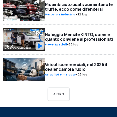
Ricambi auto usati: aumentano le
truffe, ecco come difendersi
Mercato e Industria
-
22 lug
Noleggio Mensile KINTO, come e
quanto conviene ai professionisti
Prove Speciali
-
22 lug
Veicoli commerciali, nel 2026 il
dealer cambia ruolo
Attualità e mercato
-
22 lug
ALTRO