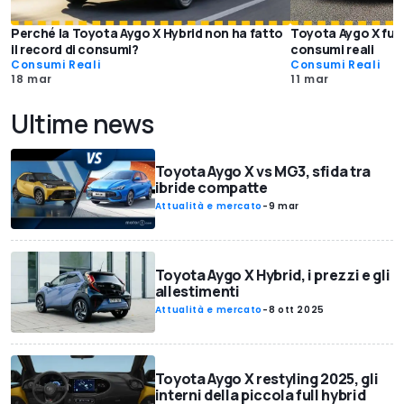
Perché la Toyota Aygo X Hybrid non ha fatto
Toyota Aygo X full
il record di consumi?
consumi reali
Consumi Reali
Consumi Reali
18 mar
11 mar
Ultime news
Toyota Aygo X vs MG3, sfida tra
ibride compatte
Attualità e mercato
-
9 mar
Toyota Aygo X Hybrid, i prezzi e gli
allestimenti
Attualità e mercato
-
8 ott 2025
Toyota Aygo X restyling 2025, gli
interni della piccola full hybrid