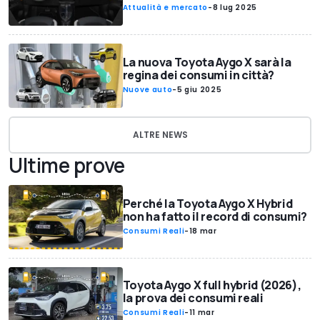
Attualità e mercato
-
8 lug 2025
La nuova Toyota Aygo X sarà la
regina dei consumi in città?
Nuove auto
-
5 giu 2025
ALTRE NEWS
Ultime prove
Perché la Toyota Aygo X Hybrid
non ha fatto il record di consumi?
Consumi Reali
-
18 mar
Toyota Aygo X full hybrid (2026),
la prova dei consumi reali
Consumi Reali
-
11 mar