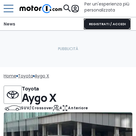
Per un'esperienza più
personalizzata
News
REGISTRATI / ACCEDI
Home
Toyota
Aygo X
Toyota
Aygo X
SUV/Crossover
4
Anteriore