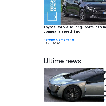
Toyota Corolla Touring Sports, perch
comprarla e perché no
Perché Comprarla
1 feb 2020
Ultime news
R
c
e
R