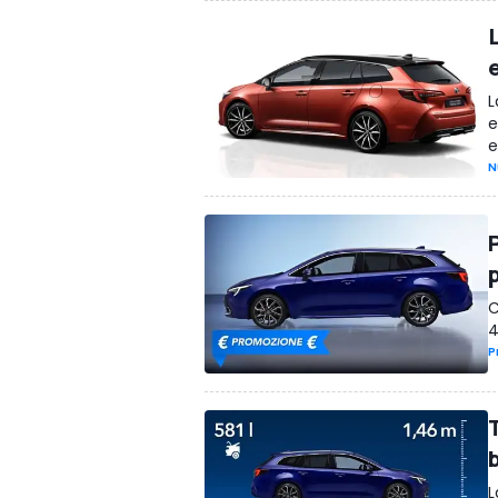
L
e
e
N
C
4
P
L