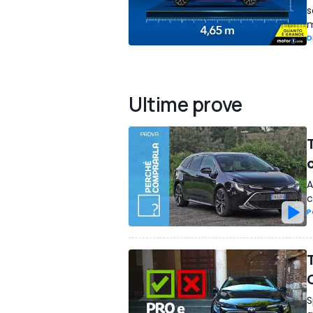
s
m
D
Ultime prove
A
c
P
S