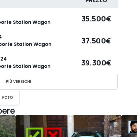
PREZZO
4
35.500€
porte Station Wagon
4
37.500€
5porte Station Wagon
Y24
39.300€
porte Station Wagon
PIÙ VERSIONI
FOTO
pere