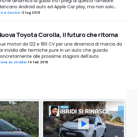
nche dinamica di guida tra i pregi di questa familiare.
ancano Android auto ed Apple Car play, ma non solo...
ro e Contro
-
2 lug 2019
Nuova Toyota Corolla, il futuro che ritorna
ue motori da 122 e 180 CV per una dinamica di marcia da
ar invidia alle termiche pure in un auto che guarda
oncretamente alle prossime stagioni dell'auto
rove su strada
-
14 feb 2019