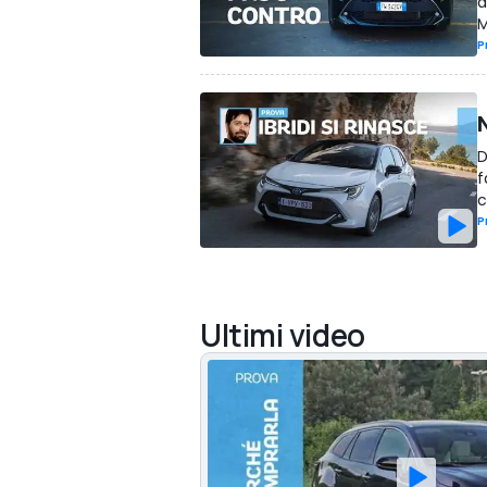
a
M
P
D
f
c
P
Ultimi video