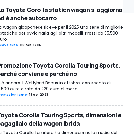
La Toyota Corolla station wagon si aggiorna
ed è anche autocarro
a wagon giapponese riceve per il 2025 una serie di migliorie
stetiche per avvicinarla agli altri modelli. Prezzi da 35.500
uro
uove auto
-
28 feb 2025
Promozione Toyota Corolla Touring Sports,
perché conviene e perché no
’è ancora il WeHybrid Bonus in ottobre, con sconto di
.500 euro e rate da 229 euro al mese
romozioni auto
-
13 ott 2023
Toyota Corolla Touring Sports, dimensioni e
bagagliaio della wagon ibrida
a Toyota Corolla familiare ha dimensioni nella media del