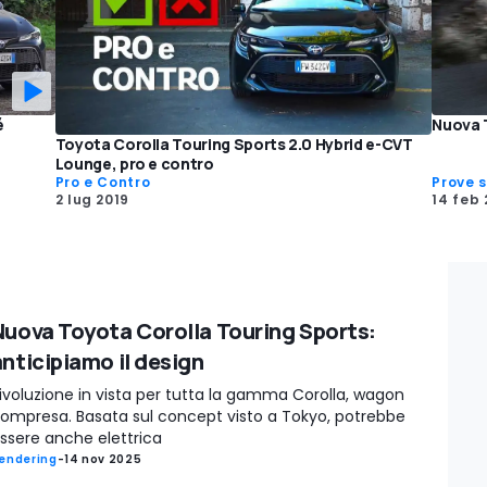
é
Nuova T
Toyota Corolla Touring Sports 2.0 Hybrid e-CVT
Lounge, pro e contro
Pro e Contro
Prove 
2 lug 2019
14 feb 
Nuova Toyota Corolla Touring Sports:
anticipiamo il design
ivoluzione in vista per tutta la gamma Corolla, wagon
ompresa. Basata sul concept visto a Tokyo, potrebbe
ssere anche elettrica
endering
-
14 nov 2025