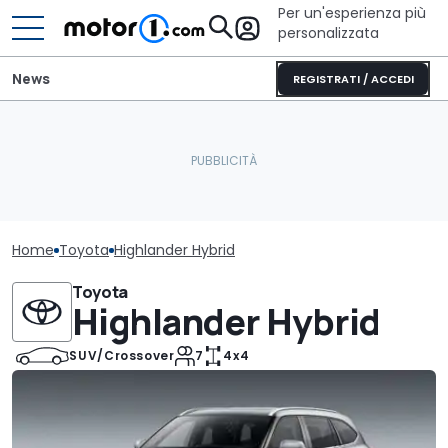
Per un'esperienza più
personalizzata
News
REGISTRATI / ACCEDI
Home
Toyota
Highlander Hybrid
Toyota
Highlander Hybrid
SUV/Crossover
7
4x4