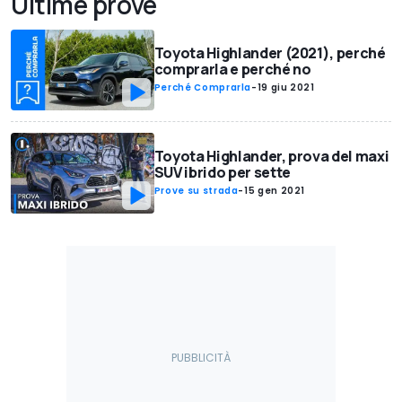
Ultime prove
Toyota Highlander (2021), perché
comprarla e perché no
Perché Comprarla
-
19 giu 2021
Toyota Highlander, prova del maxi
SUV ibrido per sette
Prove su strada
-
15 gen 2021