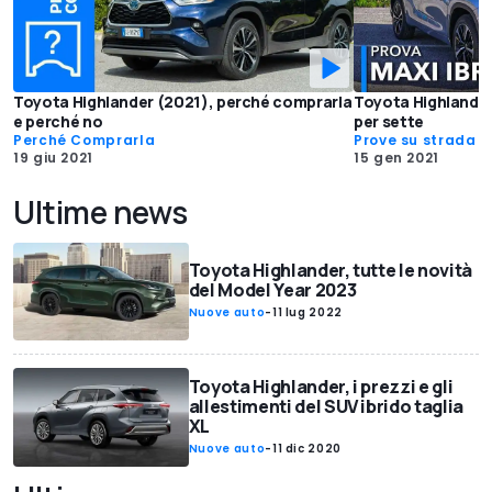
Toyota Highlander (2021), perché comprarla
Toyota Highlander,
e perché no
per sette
Perché Comprarla
Prove su strada
19 giu 2021
15 gen 2021
Ultime news
Toyota Highlander, tutte le novità
del Model Year 2023
Nuove auto
-
11 lug 2022
Toyota Highlander, i prezzi e gli
allestimenti del SUV ibrido taglia
XL
Nuove auto
-
11 dic 2020